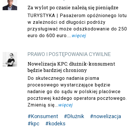
Za wylot po czasie należą się pieniądze
TURYSTYKA | Pasażerom opóźnionego lotu
w zależności od długości podróży
przysługiwać może odszkodowanie do 250
euro do 600 euro....
więcej
PRAWO I POSTĘPOWANIA CYWILNE
Nowelizacja KPC: dłużnik-konsument
będzie bardziej chroniony
Do skutecznego nadania pisma
procesowego wystarczające będzie
nadanie go do sądu w polskiej placówce
pocztowej każdego operatora pocztowego.
Zmienią się...
więcej
#Konsument
#Dłużnik
#nowelizacja
#kpc
#kodeks