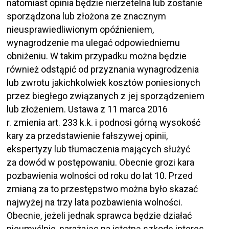
natomiast opinia będzie nierzetelna lub zostanie
sporządzona lub złożona ze znacznym
nieusprawiedliwionym opóźnieniem,
wynagrodzenie ma ulegać odpowiedniemu
obniżeniu. W takim przypadku można będzie
również odstąpić od przyznania wynagrodzenia
lub zwrotu jakichkolwiek kosztów poniesionych
przez biegłego związanych z jej sporządzeniem
lub złożeniem. Ustawa z 11 marca 2016
r. zmienia art. 233 k.k. i podnosi górną wysokość
kary za przedstawienie fałszywej opinii,
ekspertyzy lub tłumaczenia mających służyć
za dowód w postępowaniu. Obecnie grozi kara
pozbawienia wolności od roku do lat 10. Przed
zmianą za to przestępstwo można było skazać
najwyżej na trzy lata pozbawienia wolności.
Obecnie, jeżeli jednak sprawca będzie działać
nieumyślnie, narażając na istotną szkodę interes