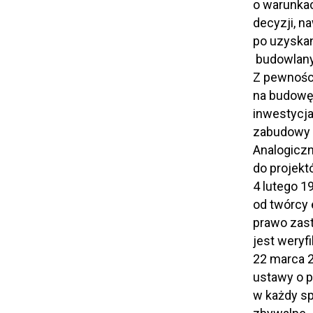
o warunkac
decyzji, n
po uzyskan
budowlany
Z pewności
na budowę 
inwestycja
zabudowy c
Analogiczn
do projekt
4 lutego 1
od twórcy 
prawo zast
jest weryf
22 marca 2
ustawy o p
w każdy sp