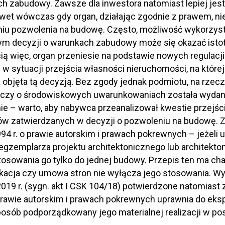
h zabudowy. Zawsze dla inwestora natomiast lepiej jest
awet wówczas gdy organ, działając zgodnie z prawem, nie
iu pozwolenia na budowę. Często, możliwość wykorzyst
m decyzji o warunkach zabudowy może się okazać istotn
ą więc, organ przeniesie na podstawie nowych regulac
w sytuacji przejścia własności nieruchomości, na które
 objęta tą decyzją. Bez zgody jednak podmiotu, na rzec
zy o środowiskowych uwarunkowaniach została wydana, t
ie – warto, aby nabywca przeanalizował kwestie przejś
ów zatwierdzanych w decyzji o pozwoleniu na budowę. Zgo
994 r. o prawie autorskim i prawach pokrewnych – jeżeli
egzemplarza projektu architektonicznego lub architekt
osowania go tylko do jednej budowy. Przepis ten ma ch
ikacja czy umowa stron nie wyłącza jego stosowania. 
019 r. (sygn. akt I CSK 104/18) potwierdzone natomiast z
rawie autorskim i prawach pokrewnych uprawnia do ekspl
osób podporządkowany jego materialnej realizacji w pos