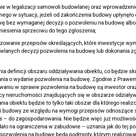
nie w legalizacji samowoli budowlanej oraz wprowadze
jnego w sytuacji, jeżeli od zakończenia budowy upłynęło c
wę bez wymaganej decyzji o pozwoleniu na budowę alb
iesienia sprzeciwu do tego zgłoszenia;
yzowanie przepisów określających, które inwestycje w
wlanych decyzji pozwolenia na budowę lub dokonania zg
;
ia definicji obszaru oddziaływania obiektu, co będzie s
nia o wydanie pozwolenia na budowę. Zgodnie z Prawe
aniu w sprawie pozwolenia na budowę są inwestor oraz
cy nieruchomości znajdujących się w obszarze odziaływ
nia obiektu będzie to tylko taki obszar dla którego real
i budowy ze względu na wymogi przepisów odnoszące si
 – do zagospodarowania. Nie będzie więc już możliwości 
dało na ograniczenia w zabudowie – uznania jak do tej p
pozwolenia na budowę będą podmioty, którym realizowa