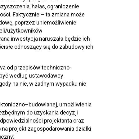
zyszczenia, hałas, ograniczenie
ności. Faktycznie – ta zmiana może
dowę, poprzez uniemożliwienie
eli/użytkowników
na inwestycja naruszała będzie ich
ścisłe odnoszący się do zabudowy ich
twa od przepisów techniczno-
e być według ustawodawcy
gody na nie, w żadnym wypadku nie
tektoniczno–budowlanej, umożliwienia
iezbędnym do uzyskania decyzji
dpowiedzialności projektanta oraz
na projekt zagospodarowania działki
iczny;