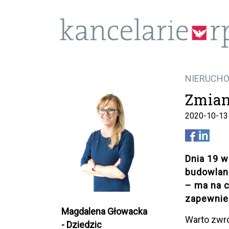
NIERUCH
Zmia
2020-10-13
Dnia 19 w
budowlane
– ma na 
zapewnie
Magdalena Głowacka
Warto zwr
- Dziedzic