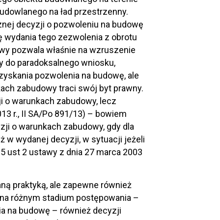
udowlanego na ład przestrzenny.
znej decyzji o pozwoleniu na budowę
 wydania tego zezwolenia z obrotu
owy pozwala właśnie na wzruszenie
y do paradoksalnego wniosku,
yskania pozwolenia na budowę, ale
kach zabudowy traci swój byt prawny.
ji o warunkach zabudowy, lecz
013 r., II SA/Po 891/13) – bowiem
zji o warunkach zabudowy, gdy dla
ż w wydanej decyzji, w sytuacji jeżeli
5 ust 2 ustawy z dnia 27 marca 2003
aną praktyką, ale zapewne również
 na różnym stadium postępowania –
ia na budowę – również decyzji