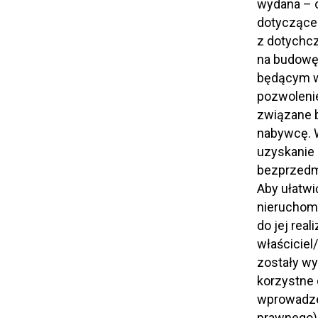
wydana – o
dotyczące 
z dotychc
na budowę
będącym w
pozwoleni
związane b
nabywcę. W
uzyskanie
bezprzedm
Aby ułatwi
nieruchomo
do jej rea
właściciel
zostały wy
korzystne 
wprowadzen
prawnego),