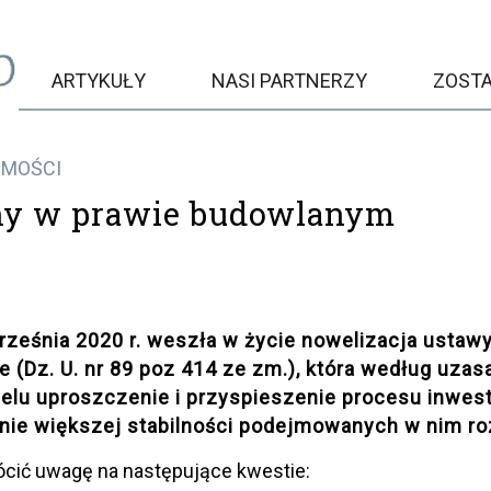
ARTYKUŁY
NASI PARTNERZY
ZOST
OMOŚCI
ny w prawie budowlanym
rześnia 2020 r. weszła w życie nowelizacja ustawy 
 (Dz. U. nr 89 poz 414 ze zm.), która według uza
celu uproszczenie i przyspieszenie procesu inwe
nie większej stabilności podejmowanych w nim ro
ócić uwagę na następujące kwestie: