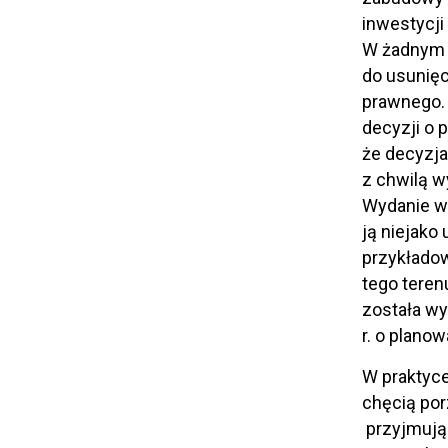
inwestycj
W żadnym r
do usunięc
prawnego.
decyzji o 
że decyzj
z chwilą w
Wydanie wi
ją niejako
przykładow
tego teren
została wy
r. o plano
W praktyce
chęcią po
przyjmują 