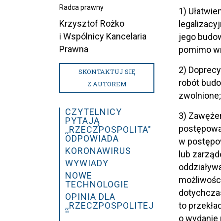
Radca prawny
1) Ułatwie
Krzysztof Rożko
legalizacy
i Wspólnicy Kancelaria
jego budo
Prawna
pomimo wn
2) Doprec
SKONTAKTUJ SIĘ
robót budo
Z AUTOREM
zwolnione
CZYTELNICY
3) Zawężen
PYTAJĄ
postępowa
,,RZECZPOSPOLITA"
ODPOWIADA
w postępow
KORONAWIRUS
lub zarząd
WYWIADY
oddziaływa
NOWE
możliwośc
TECHNOLOGIE
dotychczas
OPINIA DLA
to przekła
,,RZECZPOSPOLITEJ
''
o wydanie 