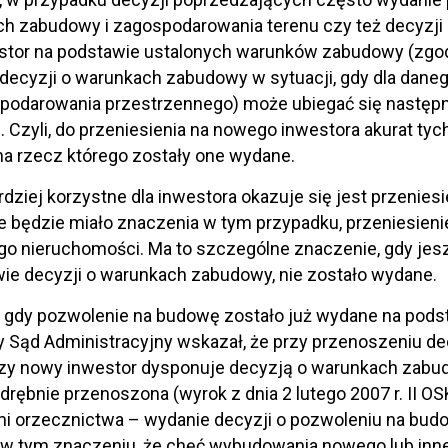
ch zabudowy i zagospodarowania terenu czy też decyzj
estor na podstawie ustalonych warunków zabudowy (zg
decyzji o warunkach zabudowy w sytuacji, gdy dla dane
podarowania przestrzennego) może ubiegać się następn
 Czyli, do przeniesienia na nowego inwestora akurat tyc
a rzecz którego zostały one wydane.
rdziej korzystne dla inwestora okazuje się jest przenies
e będzie miało znaczenia w tym przypadku, przeniesien
go nieruchomości. Ma to szczególne znaczenie, gdy je
ie decyzji o warunkach zabudowy, nie zostało wydane.
, gdy pozwolenie na budowę zostało już wydane na pod
 Sąd Administracyjny wskazał, że przy przenoszeniu de
czy nowy inwestor dysponuje decyzją o warunkach zabud
drębnie przenoszona (wyrok z dnia 2 lutego 2007 r. II 
mi orzecznictwa – wydanie decyzji o pozwoleniu na bu
w tym znaczeniu, że chęć wybudowania nowego lub inne