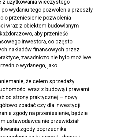
e z użytkowania wieczystego
 po wydaniu tego pozwolenia przeszły
 o przeniesienie pozwolenia
ści wraz z obiektem budowlanym
każdorazowo, aby przenieść
asowego inwestora, co często
wych nakładów finansowych przez
praktyce, zasadniczo nie było możliwe
rzednio wydanego, jako
omniemanie, że celem sprzedaży
ieruchomości wraz z budową i prawami
iaż od strony praktycznej – nowy
gółowo zbadać czy dla inwestycji
anie zgody na przeniesienie, będzie
iem ustawodawca nie przewidział
skiwania zgody poprzednika
ozwolenia na budowę tj. decyzji