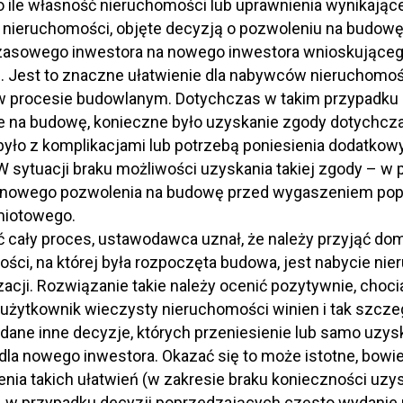
 ile własność nieruchomości lub uprawnienia wynikając
nieruchomości, objęte decyzją o pozwoleniu na budowę
zasowego inwestora na nowego inwestora wnioskującego
. Jest to znaczne ułatwienie dla nabywców nieruchomo
 procesie budowlanym. Dotychczas w takim przypadku 
e na budowę, konieczne było uzyskanie zgody dotychcz
yło z komplikacjami lub potrzebą poniesienia dodatko
 sytuacji braku możliwości uzyskania takiej zgody – w 
 nowego pozwolenia na budowę przed wygaszeniem pop
iotowego.
ć cały proces, ustawodawca uznał, że należy przyjąć d
ści, na której była rozpoczęta budowa, jest nabycie n
lizacji. Rozwiązanie takie należy ocenić pozytywnie, choc
/użytkownik wieczysty nieruchomości winien i tak szcze
dane inne decyzje, których przeniesienie lub samo uzysk
dla nowego inwestora. Okazać się to może istotne, bow
ia takich ułatwień (w zakresie braku konieczności uzy
 w przypadku decyzji poprzedzających często wydanie p