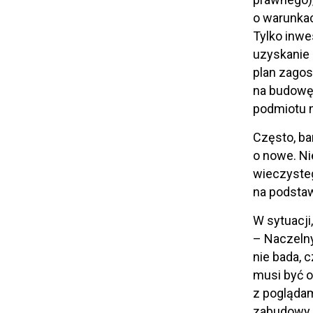
o warunka
Tylko inw
uzyskanie 
plan zagos
na budowę.
podmiotu n
Często, ba
o nowe. Ni
wieczyste
na podstaw
W sytuacji
– Naczelny
nie bada, 
musi być o
z pogląda
zabudowy 