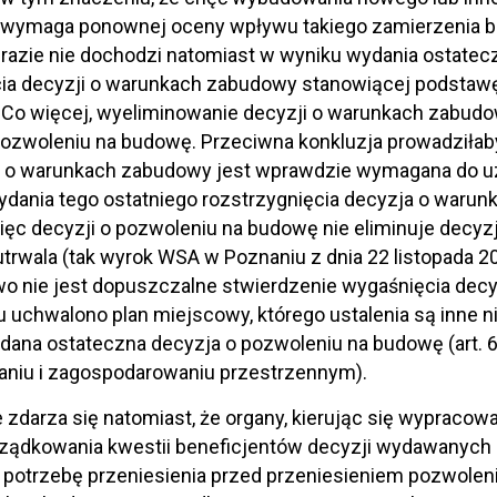
i wymaga ponownej oceny wpływu takiego zamierzenia b
azie nie dochodzi natomiast w wyniku wydania ostatec
ia decyzji o warunkach zabudowy stanowiącej podstawę
 Co więcej, wyeliminowanie decyzji o warunkach zabud
pozwoleniu na budowę. Przeciwna konkluzja prowadziłab
a o warunkach zabudowy jest wprawdzie wymagana do uz
ydania tego ostatniego rozstrzygnięcia decyzja o warun
ęc decyzji o pozwoleniu na budowę nie eliminuje decyz
 utrwala (tak wyrok WSA w Poznaniu z dnia 22 listopada 2
o nie jest dopuszczalne stwierdzenie wygaśnięcia decy
u uchwalono plan miejscowy, którego ustalenia są inne ni
dana ostateczna decyzja o pozwoleniu na budowę (art. 6
waniu i zagospodarowaniu przestrzennym).
 zdarza się natomiast, że organy, kierując się wypracow
rządkowania kwestii beneficjentów decyzji wydawanych
potrzebę przeniesienia przed przeniesieniem pozwolen