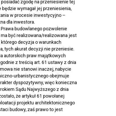
 posiadać zgodę na przeniesienie tej
 będzie wymagał jej przeniesienia,
ania w procesie inwestycyjno –
a dla inwestora.
ji Prawa budowlanego pozwolenie
j ma być realizowana/realizowana jest
z którego decyzja o warunkach
ych akurat decyzji nie przeniesie.
cia autorskich praw majątkowych
dnie z treścią art. 61 ustawy z dnia
 umowa nie stanowi inaczej, nabycie
oniczno-urbanistycznego obejmuje
arakter dyspozytywny, więc konieczna
Wyrokiem Sądu Najwyższego z dnia
ostało, że artykuł 61 powołanej
oatacji projektu architektonicznego
taci budowy, zaś prawo to jest