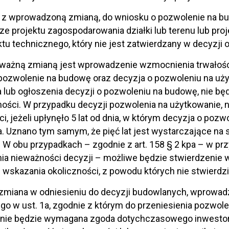
 z wprowadzoną zmianą, do wniosku o pozwolenie na bu
e projektu zagospodarowania działki lub terenu lub pr
ktu technicznego, który nie jest zatwierdzany w decyzji
 ważną zmianą jest wprowadzenie wzmocnienia trwałości 
pozwolenie na budowę oraz decyzja o pozwoleniu na użyt
 lub ogłoszenia decyzji o pozwoleniu na budowę, nie b
ności. W przypadku decyzji pozwolenia na użytkowanie, n
i, jeżeli upłynęło 5 lat od dnia, w którym decyzja o pozw
. Uznano tym samym, że pięć lat jest wystarczające na 
 W obu przypadkach – zgodnie z art. 158 § 2 kpa – w pr
ia nieważności decyzji – możliwe będzie stwierdzenie 
 wskazania okoliczności, z powodu których nie stwierdzi
miana w odniesieniu do decyzji budowlanych, wprowadz
o w ust. 1a, zgodnie z którym do przeniesienia pozwol
 nie będzie wymagana zgoda dotychczasowego inwestora