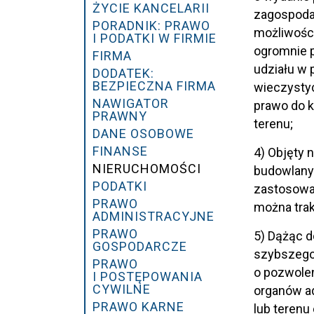
ŻYCIE KANCELARII
zagospodar
PORADNIK: PRAWO
możliwości
I PODATKI W FIRMIE
ogromnie 
FIRMA
udziału w
DODATEK:
BEZPIECZNA FIRMA
wieczysty
NAWIGATOR
prawo do k
PRAWNY
terenu;
DANE OSOBOWE
FINANSE
4) Objęty 
NIERUCHOMOŚCI
budowlany
PODATKI
zastosowa
PRAWO
można trak
ADMINISTRACYJNE
PRAWO
5) Dążąc d
GOSPODARCZE
szybszego
PRAWO
o pozwolen
I POSTĘPOWANIA
CYWILNE
organów ad
PRAWO KARNE
lub terenu