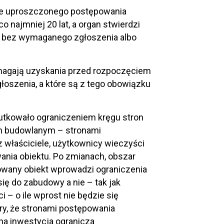
nie uproszczonego postępowania
o najmniej 20 lat, a organ stwierdzi
o bez wymaganego zgłoszenia albo
ymagają uzyskania przed rozpoczęciem
łoszenia, a które są z tego obowiązku
kutkowało ograniczeniem kręgu stron
m budowlanym – stronami
 właściciele, użytkownicy wieczyści
ania obiektu. Po zmianach, obszar
izowany obiekt wprowadzi ograniczenia
ę do zabudowy a nie – tak jak
– o ile wprost nie będzie się
ory, że stronami postępowania
na inwestycja ogranicza