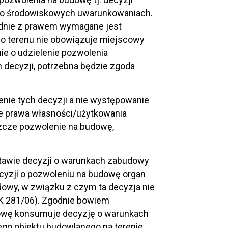
i o środowiskowych uwarunkowaniach.
odnie z prawem wymagane jest
go terenu nie obowiązuje miejscowy
ie o udzielenie pozwolenia
h decyzji, potrzebna będzie zgoda
ienie tych decyzji a nie występowanie
ie prawa własności/użytkowania
szcze pozwolenie na budowę,
stawie decyzji o warunkach zabudowy
cyzji o pozwoleniu na budowę organ
owy, w związku z czym ta decyzja nie
OSK 281/06). Zgodnie bowiem
dowę konsumuje decyzję o warunkach
go obiektu budowlanego na terenie