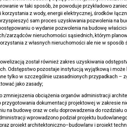
owanie w taki sposób, że powoduje przykładowo zaniec
 korzystania z wody, energii elektrycznej, środków łącz
przyspieszyć sam proces uzyskiwania pozwolenia na bu
 postępowaniu o wydanie pozwolenia na budowę właścici
ch/zarządców nieruchomości sąsiednich, którym planowa
orzystania z własnych nieruchomości ale nie w sposób 
nowelizacją został również zakres uzyskiwania odstęps
ch. Odstępstwo pozostaje instytucją wyjątkową i moż
ne tylko w szczególnie uzasadnionych przypadkach – z
tować jako zasady;
o zmniejszenia obciążenia organów administracji archi
 przygotowania dokumentacji projektowej w zakresie n
iu na budowę oraz w celu doprowadzenia do rozdziału o
ministracji wprowadzono podział projektu budowlanego 
 oraz projekt architektoniczno–budowlany i projekt techn