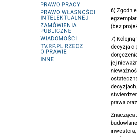
PRAWO PRACY
6) Zgodnie
PRAWO WŁASNOŚCI
INTELEKTUALNEJ
egzemplarz
ZAMÓWIENIA
(bez proje
PUBLICZNE
WIADOMOŚCI
7) Kolejną
TV.RP.PL RZECZ
decyzja o 
O PRAWIE
doręczenia
INNE
jej nieważ
nieważnośc
ostateczna
decyzjach.
stwierdzen
prawa oraz
Znacząca z
budowlaneg
inwestora,