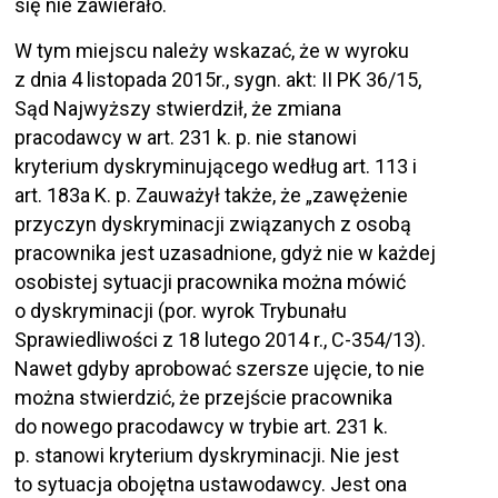
się nie zawierało.
W tym miejscu należy wskazać, że w wyroku
z dnia 4 listopada 2015r., sygn. akt: II PK 36/15,
Sąd Najwyższy stwierdził, że zmiana
pracodawcy w art. 231 k. p. nie stanowi
kryterium dyskryminującego według art. 113 i
art. 183a K. p. Zauważył także, że „zawężenie
przyczyn dyskryminacji związanych z osobą
pracownika jest uzasadnione, gdyż nie w każdej
osobistej sytuacji pracownika można mówić
o dyskryminacji (por. wyrok Trybunału
Sprawiedliwości z 18 lutego 2014 r., C-354/13).
Nawet gdyby aprobować szersze ujęcie, to nie
można stwierdzić, że przejście pracownika
do nowego pracodawcy w trybie art. 231 k.
p. stanowi kryterium dyskryminacji. Nie jest
to sytuacja obojętna ustawodawcy. Jest ona