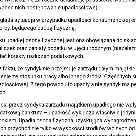
wobec nich postępowanie upadłościowe).
gląda sytuacja w przypadku upadłości konsumenckiej o
orcy, będącego osobą fizyczną.
u upadłej osoby fizycznej jest ona obowiązana do składa
aliczek oraz zapłaty podatku w ujęciu rocznym (niezależ
dać korekty rozliczeń podatkowych.
z faktu, że syndyk nie przejmuje zarządu całym majątk
nie ze stosunku pracy albo innego źródła. Część tych
dłościowej. Z tego powodu to upadły a nie syndyk ma 
ch.
ęcia przez syndyka zarządu majątkiem upadłego nie wp
datkową bankruta – upadłość wyklucza właściwie jedyni
onkiem. Upadła osoba fizyczna uzyskująca wynagrodzen
h przychód nie tylko w wysokości środków wolnych od e