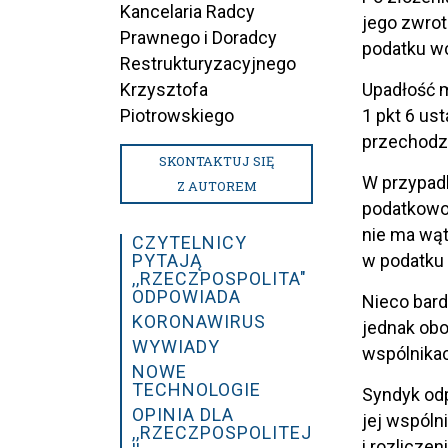
Kancelaria Radcy
jego zwrot
Prawnego i Doradcy
podatku wc
Restrukturyzacyjnego
Krzysztofa
Upadłość m
Piotrowskiego
1 pkt 6 us
przechodzą
SKONTAKTUJ SIĘ
W przypadk
Z AUTOREM
podatkowo 
nie ma wąt
CZYTELNICY
PYTAJĄ
w podatku 
,,RZECZPOSPOLITA"
ODPOWIADA
Nieco bard
KORONAWIRUS
jednak ob
WYWIADY
wspólnika
NOWE
TECHNOLOGIE
Syndyk odp
OPINIA DLA
jej wspóln
,,RZECZPOSPOLITEJ
i rozlicze