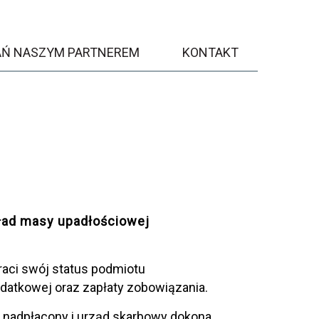
AŃ NASZYM PARTNEREM
KONTAKT
ład masy upadłościowej
traci swój status podmiotu
odatkowej oraz zapłaty zobowiązania.
ie nadpłacony i urząd skarbowy dokona