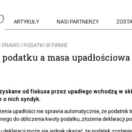
ARTYKUŁY
NASI PARTNERZY
ZOST
 PRAWO I PODATKI W FIRMIE
 podatku a masa upadłościowa
dzyskane od fiskusa przez upadłego wchodzą w sk
e o nich syndyk.
zenia upadłości nie sprawia automatycznie, że podatnik 
ego do obliczenia kwoty podatku, złożenia deklaracji p
u deklaracji może się jednak okazać, że podatek zostan