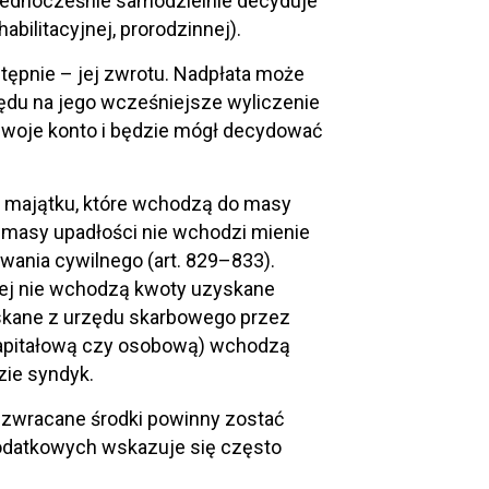
Jednocześnie samodzielnie decyduje
abilitacyjnej, prorodzinnej).
stępnie – jej zwrotu. Nadpłata może
ędu na jego wcześniejsze wyliczenie
 swoje konto i będzie mógł decydować
w majątku, które wchodzą do masy
do masy upadłości nie wchodzi mienie
ania cywilnego (art. 829–833).
wej nie wchodzą kwoty uzyskane
yskane z urzędu skarbowego przez
 kapitałową czy osobową) wchodzą
zie syndyk.
 zwracane środki powinny zostać
odatkowych wskazuje się często