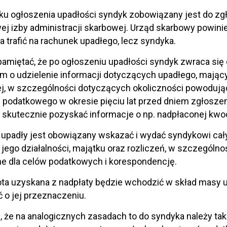
u ogłoszenia upadłości syndyk zobowiązany jest do zgł
ej izby administracji skarbowej. Urząd skarbowy powin
a trafić na rachunek upadłego, lecz syndyka.
pamiętać, że po ogłoszeniu upadłości syndyk zwraca si
m o udzielenie informacji dotyczących upadłego, mając
j, w szczególności dotyczących okoliczności powodują
podatkowego w okresie pięciu lat przed dniem zgłoszen
skutecznie pozyskać informacje o np. nadpłaconej kwo
, upadły jest obowiązany wskazać i wydać syndykowi cał
jego działalności, majątku oraz rozliczeń, w szczególno
e dla celów podatkowych i korespondencję.
a uzyskana z nadpłaty będzie wchodzić w skład masy up
o jej przeznaczeniu.
, że na analogicznych zasadach to do syndyka należy ta