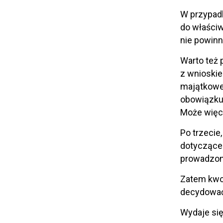
W przypadk
do właściw
nie powinn
Warto też 
z wnioskie
majątkowe
obowiązku 
Może więc 
Po trzecie
dotyczące 
prowadzon
Zatem kwot
decydować 
Wydaje się