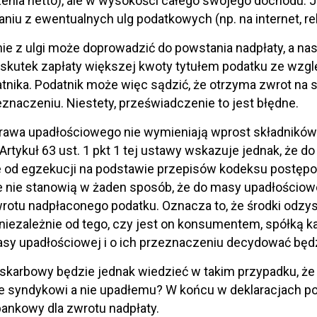
enia netto), ale w wysokości całego swojego dochodu. 
aniu z ewentualnych ulg podatkowych (np. na internet, reh
ie z ulgi może doprowadzić do powstania nadpłaty, a na
kutek zapłaty większej kwoty tytułem podatku ze wzgl
tnika. Podatnik może więc sądzić, że otrzyma zwrot na
eznaczeniu. Niestety, przeświadczenie to jest błędne.
prawa upadłościowego nie wymieniają wprost składnikó
 Artykuł 63 ust. 1 pkt 1 tej ustawy wskazuje jednak, że 
od egzekucji na podstawie przepisów kodeksu postępow
e nie stanowią w żaden sposób, że do masy upadłościo
rotu nadpłaconego podatku. Oznacza to, że środki odz
niezależnie od tego, czy jest on konsumentem, spółką
sy upadłościowej i o ich przeznaczeniu decydować będ
skarbowy będzie jednak wiedzieć w takim przypadku, że
e syndykowi a nie upadłemu? W końcu w deklaracjach p
ankowy dla zwrotu nadpłaty.