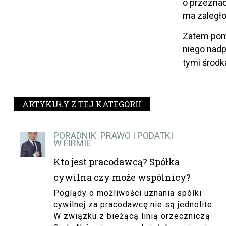
o przeznac
ma zaległo
Zatem pom
niego nadp
tymi środk
ARTYKUŁY Z TEJ KATEGORII
PORADNIK: PRAWO I PODATKI
W FIRMIE
Kto jest pracodawcą? Spółka
cywilna czy może wspólnicy?
Poglądy o możliwości uznania spółki
cywilnej za pracodawcę nie są jednolite.
W związku z bieżącą linią orzeczniczą