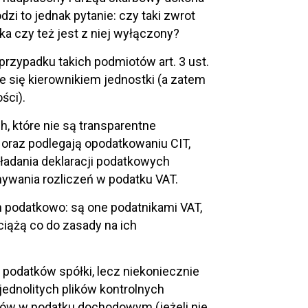
zi to jednak pytanie: czy taki zwrot
 czy też jest z niej wyłączony?
zypadku takich podmiotów art. 3 ust.
e się kierownikiem jednostki (a zatem
ści).
, które nie są transparentne
oraz podlegają opodatkowaniu CIT,
kładania deklaracji podatkowych
ywania rozliczeń w podatku VAT.
h podatkowo: są one podatnikami VAT,
ążą co do zasady na ich
e podatków spółki, lecz niekoniecznie
 jednolitych plików kontrolnych
ików w podatku dochodowym (jeżeli nie