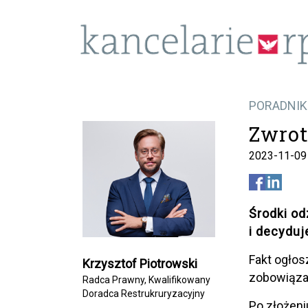
PORADNIK:
Zwrot
2023-11-09
Środki o
i decyduj
Fakt ogłos
Krzysztof Piotrowski
zobowiązan
Radca Prawny, Kwalifikowany
Doradca Restrukruryzacyjny
Po złożeni