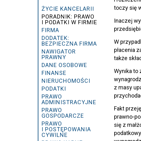
''
toczy się 
ŻYCIE KANCELARII
PORADNIK: PRAWO
Inaczej wy
I PODATKI W FIRMIE
przedsiębi
FIRMA
DODATEK:
W przypadk
BEZPIECZNA FIRMA
płacenia z
NAWIGATOR
PRAWNY
także skła
DANE OSOBOWE
Wynika to 
FINANSE
wynagrodze
NIERUCHOMOŚCI
z masy upa
PODATKI
przychoda
PRAWO
ADMINISTRACYJNE
Fakt przej
PRAWO
GOSPODARCZE
prawno-po
PRAWO
się z małż
I POSTĘPOWANIA
podatkowyc
CYWILNE