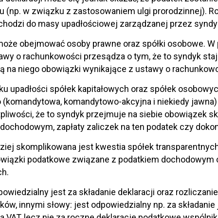
u (np. w związku z zastosowaniem ulgi prorodzinnej). Rod
hodzi do masy upadłościowej zarządzanej przez syndyka
oże obejmować osoby prawne oraz spółki osobowe. W pr
tawy o rachunkowości przesądza o tym, że to syndyk staj
 na niego obowiązki wynikające z ustawy o rachunkowo
u upadłości spółek kapitałowych oraz spółek osobowych
(komandytowa, komandytowo-akcyjna i niekiedy jawna) 
pliwości, że to syndyk przejmuje na siebie obowiązek s
dochodowym, zapłaty zaliczek na ten podatek czy dokon
ziej skomplikowana jest kwestia spółek transparentnyc
owiązki podatkowe związane z podatkiem dochodowym ci
ch.
owiedzialny jest za składanie deklaracji oraz rozliczani
ików, innymi słowy: jest odpowiedzialny np. za składanie
nia VAT, lecz nie za roczne deklaracje podatkowe wspóln