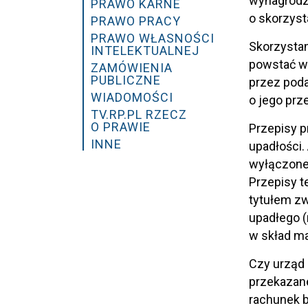
wynagrodz
PRAWO KARNE
o skorzyst
PRAWO PRACY
PRAWO WŁASNOŚCI
Skorzystan
INTELEKTUALNEJ
powstać ws
ZAMÓWIENIA
PUBLICZNE
przez poda
WIADOMOŚCI
o jego prz
TV.RP.PL RZECZ
O PRAWIE
Przepisy 
INNE
upadłości.
wyłączone 
Przepisy t
tytułem zw
upadłego (
w skład ma
Czy urząd 
przekazan
rachunek b