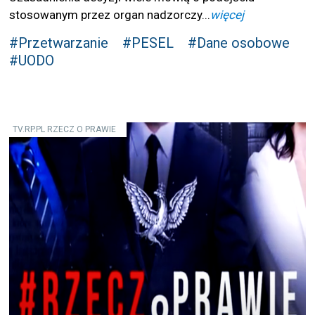
stosowanym przez organ nadzorczy...
więcej
#Przetwarzanie
#PESEL
#Dane osobowe
#UODO
TV.RP.PL RZECZ O PRAWIE