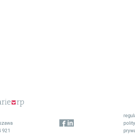
regu
1
polit
szawa
pryw
4 921