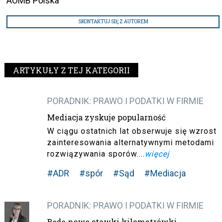
AOMB Polska
SKONTAKTUJ SIĘ Z AUTOREM
ARTYKUŁY Z TEJ KATEGORII
PORADNIK: PRAWO I PODATKI W FIRMIE
Mediacja zyskuje popularność
W ciągu ostatnich lat obserwuje się wzrost
zainteresowania alternatywnymi metodami
rozwiązywania sporów....
więcej
#ADR
#spór
#Sąd
#Mediacja
PORADNIK: PRAWO I PODATKI W FIRMIE
Będą nowe stawki kilometrówki