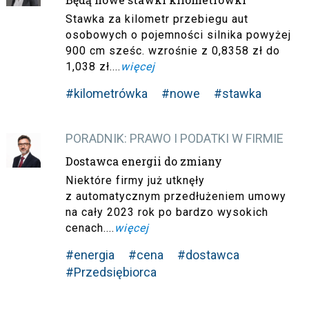
Stawka za kilometr przebiegu aut
osobowych o pojemności silnika powyżej
900 cm sześc. wzrośnie z 0,8358 zł do
1,038 zł....
więcej
#kilometrówka
#nowe
#stawka
PORADNIK: PRAWO I PODATKI W FIRMIE
Dostawca energii do zmiany
Niektóre firmy już utknęły
z automatycznym przedłużeniem umowy
na cały 2023 rok po bardzo wysokich
cenach....
więcej
#energia
#cena
#dostawca
#Przedsiębiorca