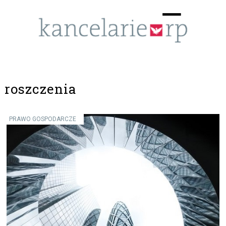
Menu
☰
roszczenia
PRAWO GOSPODARCZE