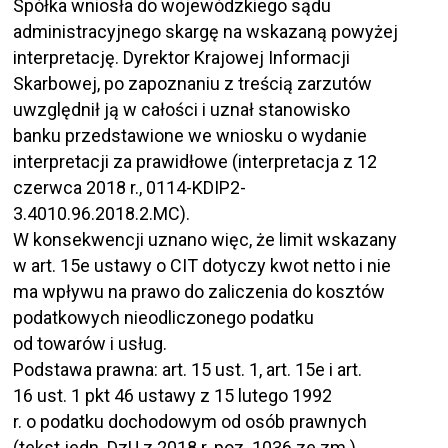
Spółka wniosła do wojewódzkiego sądu
administracyjnego skargę na wskazaną powyżej
interpretację. Dyrektor Krajowej Informacji
Skarbowej, po zapoznaniu z treścią zarzutów
uwzględnił ją w całości i uznał stanowisko
banku przedstawione we wniosku o wydanie
interpretacji za prawidłowe (interpretacja z 12
czerwca 2018 r., 0114-KDIP2-
3.4010.96.2018.2.MC).
W konsekwencji uznano więc, że limit wskazany
w art. 15e ustawy o CIT dotyczy kwot netto i nie
ma wpływu na prawo do zaliczenia do kosztów
podatkowych nieodliczonego podatku
od towarów i usług.
Podstawa prawna: art. 15 ust. 1, art. 15e i art.
16 ust. 1 pkt 46 ustawy z 15 lutego 1992
r. o podatku dochodowym od osób prawnych
(tekst jedn. DzU z 2018 r. poz. 1036 ze zm.)