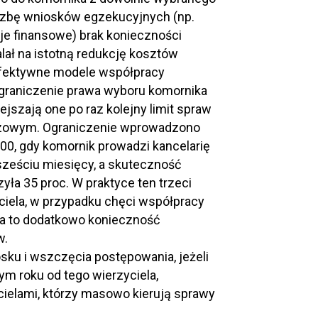
iczbę wniosków egzekucyjnych (np.
cje finansowe) brak konieczności
ał na istotną redukcję kosztów
efektywne modele współpracy
graniczenie prawa wyboru komornika
szają one po raz kolejny limit spraw
arzowym. Ograniczenie wprowadzono
00, gdy komornik prowadzi kancelarię
sześciu miesięcy, a skuteczność
ła 35 proc. W praktyce ten trzeci
ciela, w przypadku chęci współpracy
a to dodatkowo konieczność
w.
sku i wszczęcia postępowania, jeżeli
ym roku od tego wierzyciela,
cielami, którzy masowo kierują sprawy