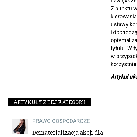
i zwiększe
Z punktu w
kierowani
ustawy kom
i dochodzą
optymaliza
tytułu. W 
w przypad
korzystnie
Artykuł uk
ARTYKUŁY Z TEJ KATEGORII
PRAWO GOSPODARCZE
Dematerializacja akcji dla