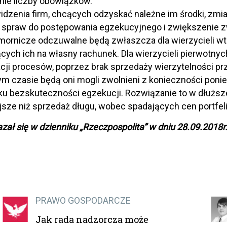
nie liczby obowiązków.
idzenia firm, chcących odzyskać należne im środki, zm
a spraw do postępowania egzekucyjnego i zwiększenie 
ornicze odczuwalne będą zwłaszcza dla wierzycieli wt
cych ich na własny rachunek. Dla wierzycieli pierwotny
cji procesów, poprzez brak sprzedaży wierzytelności pr
tym czasie będą oni mogli zwolnieni z konieczności poni
ku bezskuteczności egzekucji. Rozwiązanie to w dłuższ
jsze niż sprzedaż długu, wobec spadających cen portfeli
azał się w dzienniku „Rzeczpospolita” w dniu 28.09.2018r
PRAWO GOSPODARCZE
Jak rada nadzorcza może