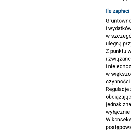
Ile zapłaci
Gruntownej
i wydatków
w szczegól
ulegną prz
Z punktu w
i związane
i niejedno
w większo
czynności
Regulacje
obciążając
jednak zna
wyłącznie
W konsekwe
postępowa