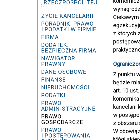
komornicz
,,RZECZPOSPOLITEJ
''
wynagrodze
ŻYCIE KANCELARII
Ciekawym 
PORADNIK: PRAWO
egzekucyjn
I PODATKI W FIRMIE
z których 
FIRMA
postępowan
DODATEK:
praktyczne
BEZPIECZNA FIRMA
NAWIGATOR
Ograniczo
PRAWNY
DANE OSOBOWE
Z punktu w
FINANSE
będzie mi
NIERUCHOMOŚCI
art. 10 us
PODATKI
komornika 
PRAWO
kancelarii
ADMINISTRACYJNE
w postępow
PRAWO
GOSPODARCZE
z obszaru 
PRAWO
W obowiązu
I POSTĘPOWANIA
Mógł skie