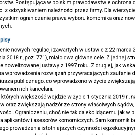
orstw. Postępująca w polskim prawodawstwie ochrona dł
ci z odzyskiwaniem należności przez firmy. Dla wierzyci
ystkim ograniczenie prawa wyboru komornika oraz nowe
nych.
pisy
nie nowych regulacji zawartych w ustawie z 22 marca 
ia 2018 r., poz. 771), miało dwa główne cele. Z jednej st
ie nowelizowanej ustawy z 1997 roku. Z drugiej, jak wsk
eba wprowadzenia rozwiązań przywracających zaufanie 
riusza publicznego, co wprowadzono w życie zwiększaj
owaniem ich kancelarii.
z których większość wejdzie w życie 1 stycznia 2019 r.,
 oraz zwiększają nadzór ze strony właściwych sądów, 
wości. Ograniczeniu, choć nie tak daleko idącemu jak w 
ia aplikantów i asesorów komorniczych. Sam komornik 
ego prowadzenia istotniejszych czynności egzekucyjnyc