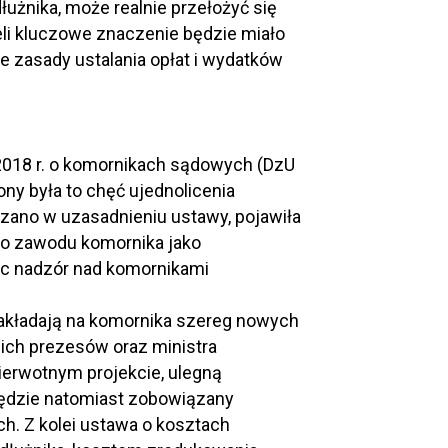
użnika, może realnie przełożyć się
eli kluczowe znaczenie będzie miało
 zasady ustalania opłat i wydatków
2018 r. o komornikach sądowych (DzU
rony była to chęć ujednolicenia
azano w uzasadnieniu ustawy, pojawiła
do zawodu komornika jako
ąc nadzór nad komornikami
 nakładają na komornika szereg nowych
ich prezesów oraz ministra
pierwotnym projekcie, ulegną
będzie natomiast zobowiązany
h. Z kolei ustawa o kosztach