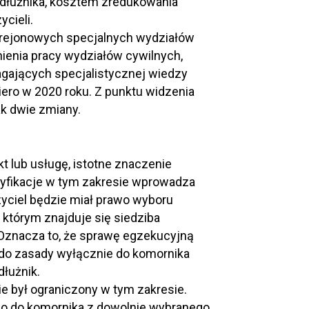
 dłużnika, kosztem zredukowania
cieli.
rejonowych specjalnych wydziałów
ienia pracy wydziałów cywilnych,
agających specjalistycznej wiedzy
ero w 2020 roku. Z punktu widzenia
ak dwie zmiany.
kt lub usługę, istotne znaczenie
yfikacje w tym zakresie wprowadza
zyciel będzie miał prawo wyboru
którym znajduje się siedziba
. Oznacza to, że sprawę egzekucyjną
 do zasady wyłącznie do komornika
dłużnik.
e był ograniczony w tym zakresie.
o do komornika z dowolnie wybranego