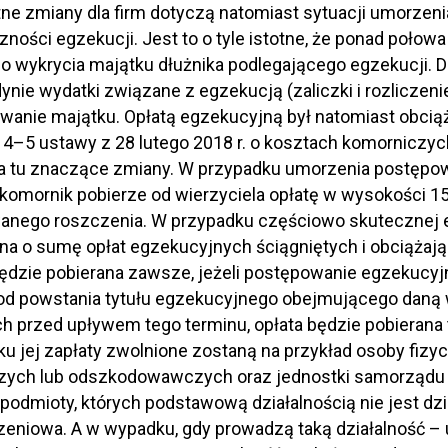
ne zmiany dla firm dotyczą natomiast sytuacji umorze
ności egzekucji. Jest to o tyle istotne, że ponad poło
o wykrycia majątku dłużnika podlegającego egzekucji. Do t
dynie wydatki związane z egzekucją (zaliczki i rozliczen
wanie majątku. Opłatą egzekucyjną był natomiast obciąż
t. 4–5 ustawy z 28 lutego 2018 r. o kosztach komorniczych
 tu znaczące zmiany. W przypadku umorzenia postępow
 komornik pobierze od wierzyciela opłatę w wysokości 15
nego roszczenia. W przypadku częściowo skutecznej egz
a o sumę opłat egzekucyjnych ściągniętych i obciążają
będzie pobierana zawsze, jeżeli postępowanie egzekucy
od powstania tytułu egzekucyjnego obejmującego daną 
 przed upływem tego terminu, opłata będzie pobierana ty
u jej zapłaty zwolnione zostaną na przykład osoby fi
ych lub odszkodowawczych oraz jednostki samorządu te
podmioty, których podstawową działalnością nie jest dz
zeniowa. A w wypadku, gdy prowadzą taką działalność – un