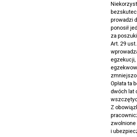
Niekorzyst
bezskutecz
prowadzi d
ponosił je
za poszuki
Art. 29 us
wprowadza
egzekucji,
egzekwowa
zmniejszon
Opłata ta 
dwóch lat 
wszczętych
Z obowiązk
pracownicz
zwolnione 
i ubezpiec