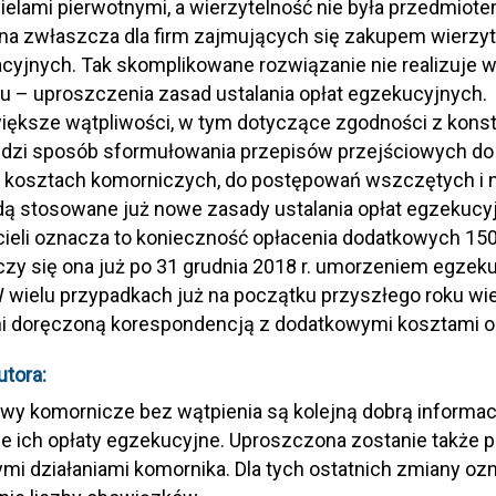
ielami pierwotnymi, a wierzytelność nie była przedmiote
na zwłaszcza dla firm zajmujących się zakupem wierzyt
cyjnych. Tak skomplikowane rozwiązanie nie realizuje 
u – uproszczenia zasad ustalania opłat egzekucyjnych.
ększe wątpliwości, w tym dotyczące zgodności z konst
dzi sposób sformułowania przepisów przejściowych do us
o kosztach komorniczych, do postępowań wszczętych i 
ędą stosowane już nowe zasady ustalania opłat egzekucyjn
cieli oznacza to konieczność opłacenia dodatkowych 150
zy się ona już po 31 grudnia 2018 r. umorzeniem egzek
W wielu przypadkach już na początku przyszłego roku wi
i doręczoną korespondencją z dodatkowymi kosztami 
tora:
y komornicze bez wątpienia są kolejną dobrą informacj
e ich opłaty egzekucyjne. Uproszczona zostanie także 
ymi działaniami komornika. Dla tych ostatnich zmiany 