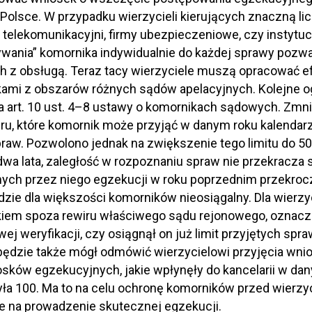
Polsce. W przypadku wierzycieli kierujących znaczną l
 telekomunikacyjni, firmy ubezpieczeniowe, czy instytu
ania” komornika indywidualnie do każdej sprawy pozwal
h z obsługą. Teraz tacy wierzyciele muszą opracować 
kami z obszarów różnych sądów apelacyjnych. Kolejne o
art. 10 ust. 4–8 ustawy o komornikach sądowych. Zmniej
iru, które komornik może przyjąć w danym roku kalend
raw. Pozwolono jednak na zwiększenie tego limitu do 50
a lata, zaległość w rozpoznaniu spraw nie przekracza 
ch przez niego egzekucji w roku poprzednim przekroczy
ie dla większości komorników nieosiągalny. Dla wierzy
kiem spoza rewiru właściwego sądu rejonowego, oznacz
ej weryfikacji, czy osiągnął on już limit przyjętych spra
ędzie także mógł odmówić wierzycielowi przyjęcia wnio
osków egzekucyjnych, jakie wpłynęły do kancelarii w dan
ła 100. Ma to na celu ochronę komorników przed wierzy
e na prowadzenie skutecznej egzekucji.