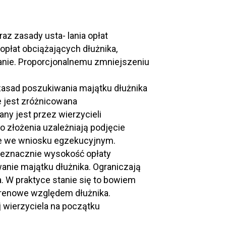
az zasady usta- lania opłat
płat obciążających dłużnika,
anie. Proporcjonalnemu zmniejszeniu
 zasad poszukiwania majątku dłużnika
e jest zróżnicowana
ny jest przez wierzycieli
złożenia uzależniają podjęcie
ie we wniosku egzekucyjnym.
eznacznie wysokość opłaty
anie majątku dłużnika. Ograniczają
a. W praktyce stanie się to bowiem
erenowe względem dłużnika.
j wierzyciela na początku