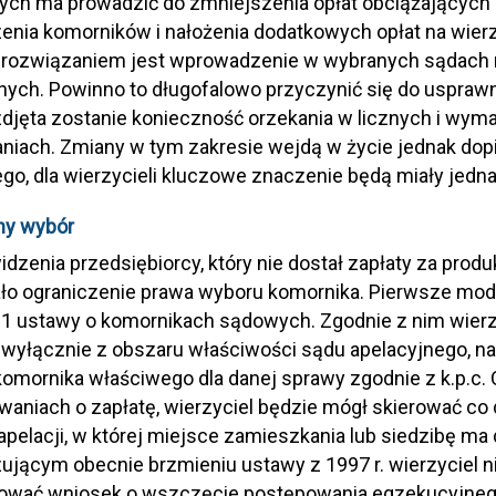
ych ma prowadzić do zmniejszenia opłat obciążających
nia komorników i nałożenia dodatkowych opłat na wierzy
rozwiązaniem jest wprowadzenie w wybranych sądach 
ych. Powinno to długofalowo przyczynić się do usprawn
zdjęta zostanie konieczność orzekania w licznych i wym
iach. Zmiany w tym zakresie wejdą w życie jednak dopi
go, dla wierzycieli kluczowe znaczenie będą miały jedn
ny wybór
idzenia przedsiębiorcy, który nie dostał zapłaty za produ
ało ograniczenie prawa wyboru komornika. Pierwsze mod
t. 1 ustawy o komornikach sądowych. Zgodnie z nim wier
wyłącznie z obszaru właściwości sądu apelacyjnego, na 
 komornika właściwego dla danej sprawy zgodnie z k.p.c
aniach o zapłatę, wierzyciel będzie mógł skierować co
apelacji, w której miejsce zamieszkania lub siedzibę ma 
jącym obecnie brzmieniu ustawy z 1997 r. wierzyciel ni
rować wniosek o wszczęcie postępowania egzekucyjneg