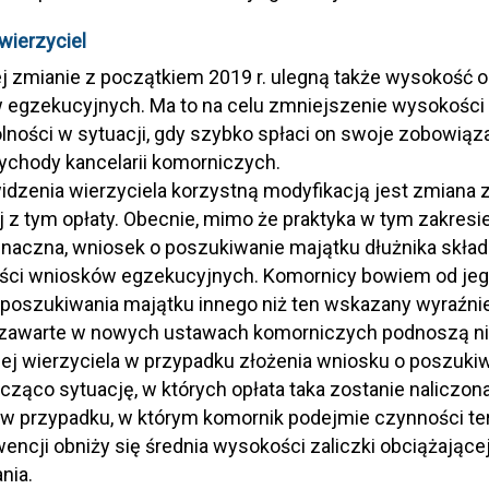
 wierzyciel
 zmianie z początkiem 2019 r. ulegną także wysokość or
 egzekucyjnych. Ma to na celu zmniejszenie wysokości o
ności w sytuacji, gdy szybko spłaci on swoje zobowiąz
ychody kancelarii komorniczych.
idzenia wierzyciela korzystną modyfikacją jest zmiana
j z tym opłaty. Obecnie, mimo że praktyka w tym zakresi
znaczna, wniosek o poszukiwanie majątku dłużnika składa
ści wniosków egzekucyjnych. Komornicy bowiem od jego 
 poszukiwania majątku innego niż ten wskazany wyraźn
 zawarte w nowych ustawach komorniczych podnoszą ni
ej wierzyciela w przypadku złożenia wniosku o poszukiw
cząco sytuację, w których opłata taka zostanie naliczon
 w przypadku, w którym komornik podejmie czynności t
ncji obniży się średnia wysokości zaliczki obciążające
nia.