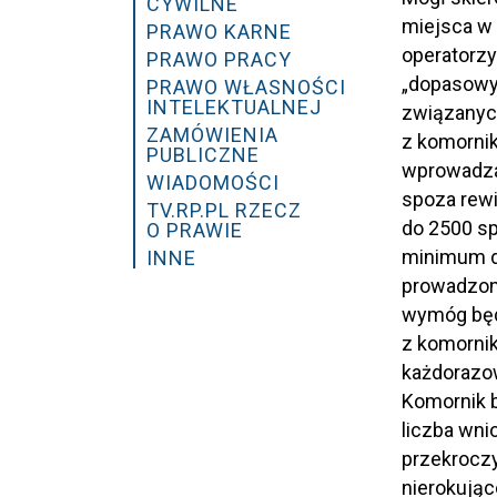
CYWILNE
miejsca w 
PRAWO KARNE
operatorzy
PRAWO PRACY
„dopasowyw
PRAWO WŁASNOŚCI
INTELEKTUALNEJ
związanyc
ZAMÓWIENIA
z komorni
PUBLICZNE
wprowadza 
WIADOMOŚCI
spoza rew
TV.RP.PL RZECZ
do 2500 sp
O PRAWIE
minimum dw
INNE
prowadzony
wymóg będz
z komorni
każdorazow
Komornik b
liczba wni
przekroczy
nierokując