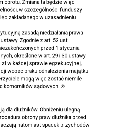
m obrotu. Zmiana ta będzie więc
elności, w szczególności funduszy
więc zakładanego w uzasadnieniu
ytucyjną zasadą niedziałania prawa
tawy. Zgodnie z art. 52 ust.
niezakończonych przed 1 stycznia
ych, określone w art. 29 i 30 ustawy.
 zł w każdej sprawie egzekucyjnej,
ucji wobec braku odnalezienia majątku
erzyciele mogą więc zostać niemile
od komorników sądowych. ℗
ą dla dłużników. Obniżeniu ulegną
procedura obrony praw dłużnika przed
oznaczają natomiast spadek przychodów