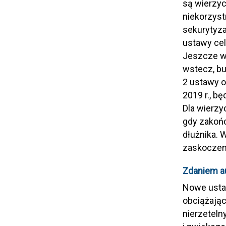
są wierzyc
niekorzyst
sekurytyza
ustawy cel
Jeszcze wi
wstecz, bu
2 ustawy 
2019 r., b
Dla wierzy
gdy zakońc
dłużnika. 
zaskoczen
Zdaniem au
Nowe ustaw
obciążając
nierzeteln