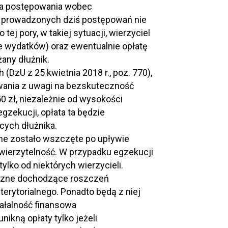
nia postępowania wobec
wa prowadzonych dziś postępowań nie
ej pory, w takiej sytuacji, wierzyciel
ie wydatków) oraz ewentualnie opłatę
any dłużnik.
 (DzU z 25 kwietnia 2018 r., poz. 770),
ania z uwagi na bezskuteczność
0 zł, niezależnie od wysokości
ekucji, opłata ta będzie
cych dłużnika.
jne zostało wszczęte po upływie
wierzytelność. W przypadku egzekucji
lko od niektórych wierzycieli.
zyczne dochodzące roszczeń
rytorialnego. Ponadto będą z niej
iałalność finansowa
ikną opłaty tylko jeżeli