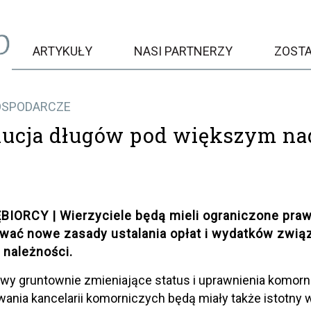
ARTYKUŁY
NASI PARTNERZY
ZOST
OSPODARCZE
ucja długów pod większym n
BIORCY | Wierzyciele będą mieli ograniczone pra
wać nowe zasady ustalania opłat i wydatków zwi
 należności.
wy gruntownie zmieniające status i uprawnienia komor
ania kancelarii komorniczych będą miały także istotny