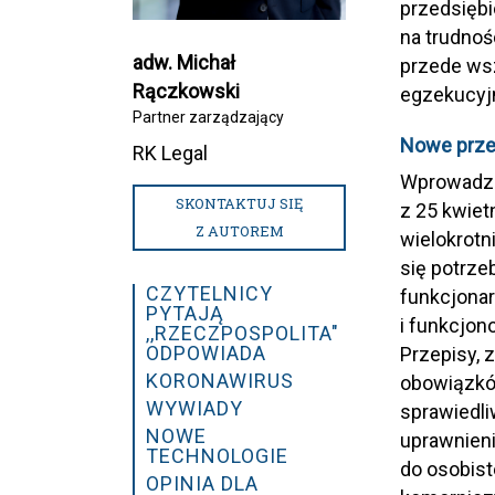
przedsiębi
na trudnoś
adw. Michał
przede wsz
Rączkowski
egzekucyj
Partner zarządzający
Nowe prze
RK Legal
Wprowadze
SKONTAKTUJ SIĘ
z 25 kwietn
Z AUTOREM
wielokrotn
się potrz
CZYTELNICY
funkcjona
PYTAJĄ
i funkcjon
,,RZECZPOSPOLITA"
ODPOWIADA
Przepisy, 
KORONAWIRUS
obowiązków
WYWIADY
sprawiedli
NOWE
uprawnien
TECHNOLOGIE
do osobist
OPINIA DLA