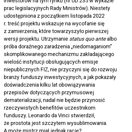
inwestorów na tym rynku (nr UD 235 w wykazie
prac legislacyjnych Rady Ministrów). Niestety
udostępniona z początkiem listopada 2022
r. treść projektu wskazuje na wycofanie się
z zamierzenia, które towarzyszyło pierwszej
wersji projektu. Utrzymanie
status quo ante
albo
próba doraźnego zaradzenia „niedomaganiom”
skomplikowanego mechanizmu zakładającego
wielość instytucji obsługujących emisje
niepublicznych FIZ, nie przyczyni się do rozwoju
branży funduszy inwestycyjnych, a jak pokazały
doświadczenia kilku lat obowiązywania
przepisów dotyczących przymusowej
dematerializacji, nadal nie będzie przynosić
rzeczywistych benefitów uczestnikom
funduszy. Leonardo da Vinci stwierdził,
że prostota jest szczytem wysublimowania.
A może mistrz miał jednak rację?