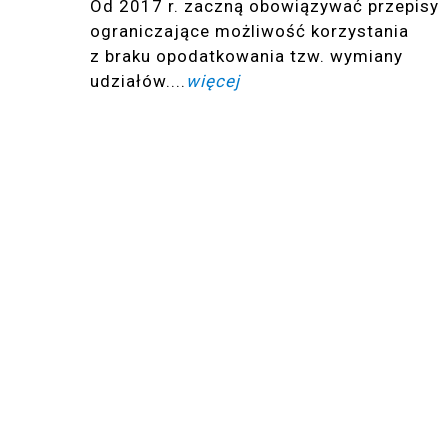
Od 2017 r. zaczną obowiązywać przepisy
ograniczające możliwość korzystania
z braku opodatkowania tzw. wymiany
udziałów....
więcej
ul. Prosta 51
+48 537 474 921
00-838 Warszawa
bok@kancelarierp.pl