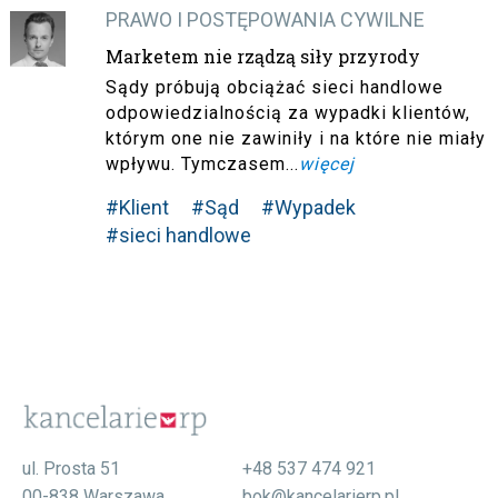
PRAWO I POSTĘPOWANIA CYWILNE
Marketem nie rządzą siły przyrody
Sądy próbują obciążać sieci handlowe
odpowiedzialnością za wypadki klientów,
którym one nie zawiniły i na które nie miały
wpływu. Tymczasem...
więcej
#Klient
#Sąd
#Wypadek
#sieci handlowe
ul. Prosta 51
+48 537 474 921
00-838 Warszawa
bok@kancelarierp.pl