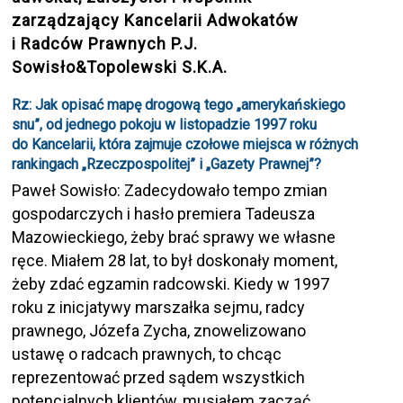
zarządzający Kancelarii Adwokatów
i Radców Prawnych P.J.
Sowisło&Topolewski S.K.A.
Rz: Jak opisać mapę drogową tego „amerykańskiego
snu”, od jednego pokoju w listopadzie 1997 roku
do Kancelarii, która zajmuje czołowe miejsca w różnych
rankingach „Rzeczpospolitej” i „Gazety Prawnej”?
Paweł Sowisło: Zadecydowało tempo zmian
gospodarczych i hasło premiera Tadeusza
Mazowieckiego, żeby brać sprawy we własne
ręce. Miałem 28 lat, to był doskonały moment,
żeby zdać egzamin radcowski. Kiedy w 1997
roku z inicjatywy marszałka sejmu, radcy
prawnego, Józefa Zycha, znowelizowano
ustawę o radcach prawnych, to chcąc
reprezentować przed sądem wszystkich
potencjalnych klientów, musiałem zacząć