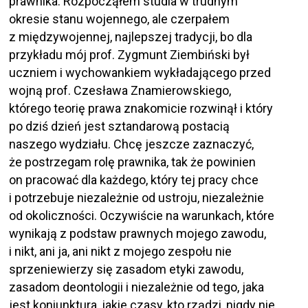
prawnika. Rozpocząłem studia w trudnym
okresie stanu wojennego, ale czerpałem
z międzywojennej, najlepszej tradycji, bo dla
przykładu mój prof. Zygmunt Ziembiński był
uczniem i wychowankiem wykładającego przed
wojną prof. Czesława Znamierowskiego,
którego teorię prawa znakomicie rozwinął i który
po dziś dzień jest sztandarową postacią
naszego wydziału. Chcę jeszcze zaznaczyć,
że postrzegam rolę prawnika, tak że powinien
on pracować dla każdego, który tej pracy chce
i potrzebuje niezależnie od ustroju, niezależnie
od okoliczności. Oczywiście na warunkach, które
wynikają z podstaw prawnych mojego zawodu,
i nikt, ani ja, ani nikt z mojego zespołu nie
sprzeniewierzy się zasadom etyki zawodu,
zasadom deontologii i niezależnie od tego, jaka
jest koniunktura, jakie czasy, kto rządzi, nigdy nie