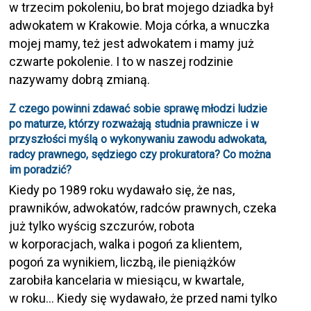
w trzecim pokoleniu, bo brat mojego dziadka był
adwokatem w Krakowie. Moja córka, a wnuczka
mojej mamy, też jest adwokatem i mamy już
czwarte pokolenie. I to w naszej rodzinie
nazywamy dobrą zmianą.
Z czego powinni zdawać sobie sprawę młodzi ludzie
po maturze, którzy rozważają studnia prawnicze i w
przyszłości myślą o wykonywaniu zawodu adwokata,
radcy prawnego, sędziego czy prokuratora? Co można
im poradzić?
Kiedy po 1989 roku wydawało się, że nas,
prawników, adwokatów, radców prawnych, czeka
już tylko wyścig szczurów, robota
w korporacjach, walka i pogoń za klientem,
pogoń za wynikiem, liczbą, ile pieniążków
zarobiła kancelaria w miesiącu, w kwartale,
w roku… Kiedy się wydawało, że przed nami tylko