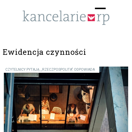
Menu
☰
Ewidencja czynności
CZYTELNICY PYTAJĄ ,,RZECZPOSPOLITA" ODPOWIADA