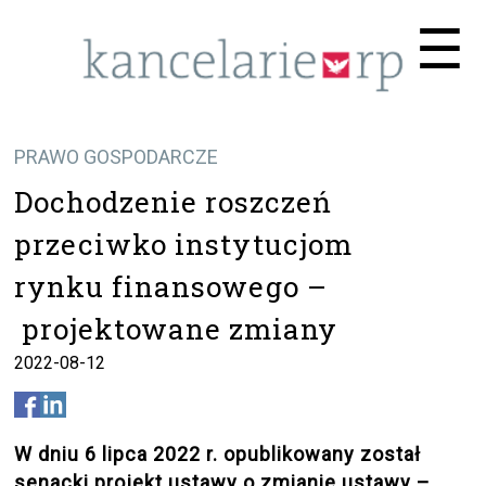
Me
☰
PRAWO GOSPODARCZE
Dochodzenie roszczeń
przeciwko instytucjom
rynku finansowego –
projektowane zmiany
2022-08-12
W dniu 6 lipca 2022 r. opublikowany został
senacki projekt ustawy o zmianie ustawy –