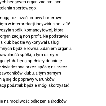
wych będących organizacjami non
zkolenia sportowego.
T mogą rozliczać umowy barterowe
ta w interpretacji indywidualnej z 16
yczyła spółki komandytowej, która
ganizacją non profit. Na podstawie
a klub będzie wykonywał usługi
mnych będzie równa. Zdaniem organu,
nawalność spółki, a tym samym
o tytułu będą spełniały definicję
 świadczone przez spółkę na rzecz
 zawodników klubu, a tym samym
ynią się do poprawy warunków
acji podatnik będzie mógł skorzystać
e na możliwość odliczenia środków