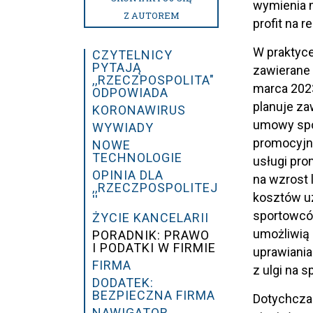
wymienia m
Z AUTOREM
profit na 
W praktyce
CZYTELNICY
PYTAJĄ
zawierane 
,,RZECZPOSPOLITA"
marca 2023
ODPOWIADA
planuje z
KORONAWIRUS
umowy spół
WYWIADY
promocyjn
NOWE
TECHNOLOGIE
usługi pr
OPINIA DLA
na wzrost 
,,RZECZPOSPOLITEJ
kosztów u
''
sportowcó
ŻYCIE KANCELARII
umożliwią 
PORADNIK: PRAWO
I PODATKI W FIRMIE
uprawiania
FIRMA
z ulgi na s
DODATEK:
BEZPIECZNA FIRMA
Dotychcza
NAWIGATOR