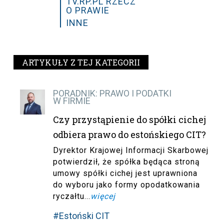
TV.RP.PL RZECZ
O PRAWIE
INNE
ARTYKUŁY Z TEJ KATEGORII
PORADNIK: PRAWO I PODATKI
W FIRMIE
Czy przystąpienie do spółki cichej
odbiera prawo do estońskiego CIT?
Dyrektor Krajowej Informacji Skarbowej
potwierdził, że spółka będąca stroną
umowy spółki cichej jest uprawniona
do wyboru jako formy opodatkowania
ryczałtu...
więcej
#Estoński CIT