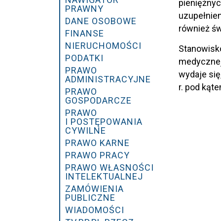
pieniężny
PRAWNY
uzupełnien
DANE OSOBOWE
również św
FINANSE
NIERUCHOMOŚCI
Stanowisko
PODATKI
medycznej.
PRAWO
wydaje się
ADMINISTRACYJNE
r. pod kąt
PRAWO
GOSPODARCZE
PRAWO
I POSTĘPOWANIA
CYWILNE
PRAWO KARNE
PRAWO PRACY
PRAWO WŁASNOŚCI
INTELEKTUALNEJ
ZAMÓWIENIA
PUBLICZNE
WIADOMOŚCI