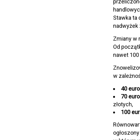
przeliczon
handlowych
Stawka ta 
nadwyżek z
Zmiany w r
Od początk
nawet 100
Znowelizow
w zależnoś
40 euro
70 euro
złotych,
100 eu
Równowart
ogłoszony 