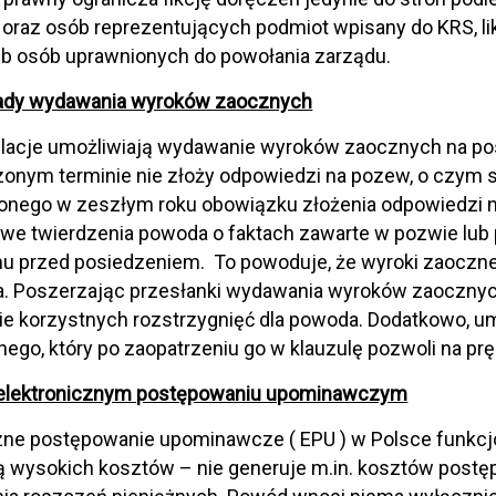
raz osób reprezentujących podmiot wpisany do KRS, li
ub osób uprawnionych do powołania zarządu.
dy wydawania wyroków zaocznych
lacje umożliwiają wydawanie wyroków zaocznych na po
nym terminie nie złoży odpowiedzi na pozew, o czym st
nego w zeszłym roku obowiązku złożenia odpowiedzi n
iwe twierdzenia powoda o faktach zawarte w pozwie l
 przed posiedzeniem. To powoduje, że wyroki zaoczne
la. Poszerzając przesłanki wydawania wyroków zaoczny
e korzystnych rozstrzygnięć dla powoda. Dodatkowo, um
ego, który po zaopatrzeniu go w klauzulę pozwoli na p
elektronicznym postępowaniu upominawczym
zne postępowanie upominawcze ( EPU ) w Polsce funkcjo
ą wysokich kosztów – nie generuje m.in. kosztów post