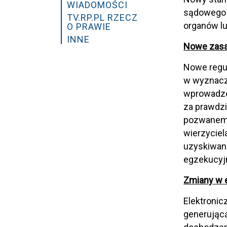
WIADOMOŚCI
sądowego o
TV.RP.PL RZECZ
organów l
O PRAWIE
INNE
Nowe zasa
Nowe regu
w wyznaczo
wprowadzo
za prawdz
pozwanemu
wierzycie
uzyskiwani
egzekucyjn
Zmiany w 
Elektronic
generując