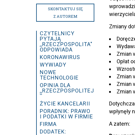
wprowadzi
SKONTAKTUJ SIĘ
wierzyciel
Z AUTOREM
Zmiany do
CZYTELNICY
Doręcz
PYTAJĄ
,,RZECZPOSPOLITA"
Wydawa
ODPOWIADA
Zmian 
KORONAWIRUS
Opłat o
WYWIADY
Wzrost
NOWE
Zmian 
TECHNOLOGIE
Zmian w
OPINIA DLA
,,RZECZPOSPOLITEJ
Zmian 
''
Dotychczas
ŻYCIE KANCELARII
PORADNIK: PRAWO
wpłynęły n
I PODATKI W FIRMIE
A zatem:
FIRMA
DODATEK: