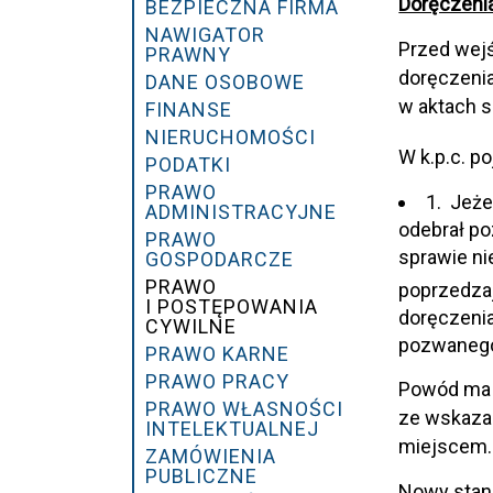
Doręczenia
BEZPIECZNA FIRMA
NAWIGATOR
Przed wej
PRAWNY
doręczenia
DANE OSOBOWE
w aktach s
FINANSE
NIERUCHOMOŚCI
W k.p.c. p
PODATKI
PRAWO
1. Jeże
ADMINISTRACYJNE
odebrał p
PRAWO
sprawie n
GOSPODARCZE
PRAWO
poprzedzaj
I POSTĘPOWANIA
doręczenia
CYWILNE
pozwanego
PRAWO KARNE
PRAWO PRACY
Powód ma 2
PRAWO WŁASNOŚCI
ze wskaza
INTELEKTUALNEJ
miejscem.
ZAMÓWIENIA
PUBLICZNE
Nowy stan 