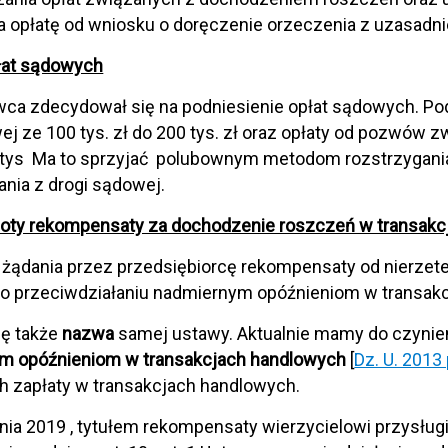
 opłatę od wniosku o doręczenie orzeczenia z uzasadni
łat sądowych
a zdecydował się na podniesienie opłat sądowych. Podn
j ze 100 tys. zł do 200 tys. zł oraz opłaty od pozwów 
5 tys Ma to sprzyjać polubownym metodom rozstrzygani
ania z drogi sądowej.
oty rekompensaty za dochodzenie roszczeń w transakc
żądania przez przedsiębiorcę rekompensaty od nierzetel
 o przeciwdziałaniu nadmiernym opóźnieniom w transak
ię także
nazwa
samej ustawy. Aktualnie mamy do czynie
m opóźnieniom w transakcjach handlowych
[
Dz. U. 2013
h zapłaty w transakcjach handlowych.
nia 2019 , tytułem rekompensaty wierzycielowi przysłu