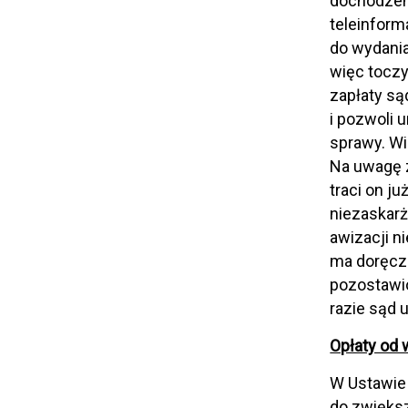
dochodzen
teleinfor
do wydania
więc toczy
zapłaty są
i pozwoli
sprawy. Wi
Na uwagę z
traci on j
niezaskar
awizacji n
ma doręcze
pozostawi
razie sąd 
Opłaty od
W Ustawie
do zwiększ