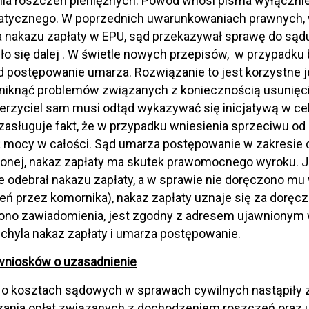
ia roszczeń pieniężnych. Powód wnosi pisma wyłączn
matycznego. W poprzednich uwarunkowaniach prawnych,
 nakazu zapłaty w EPU, sąd przekazywał sprawę do sąd
ło się dalej . W świetle nowych przepisów, w przypadk
d postępowanie umarza. Rozwiązanie to jest korzystne
 uniknąć problemów związanych z koniecznością usunięc
erzyciel sam musi odtąd wykazywać się inicjatywą w cel
asługuje fakt, że w przypadku wniesienia sprzeciwu o
uż mocy w całości. Sąd umarza postępowanie w zakresi
żonej, nakaz zapłaty ma skutek prawomocnego wyroku. 
ie odebrał nakazu zapłaty, a w sprawie nie doręczono m
ń przez komornika), nakaz zapłaty uznaje się za doręczo
ono zawiadomienia, jest zgodny z adresem ujawnionym 
uchyla nakaz zapłaty i umarza postępowanie.
 wniosków o uzasadnienie
 o kosztach sądowych w sprawach cywilnych nastąpiły 
ania opłat związanych z dochodzeniem roszczeń oraz us