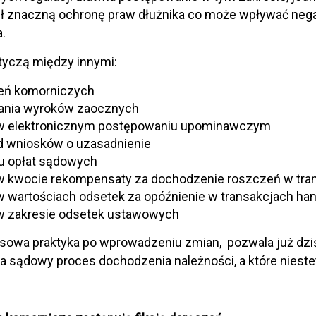
ł znaczną ochronę praw dłużnika co może wpływać nega
a.
tyczą między innymi:
eń komorniczych
nia wyroków zaocznych
w elektronicznym postępowaniu upominawczym
d wniosków o uzasadnienie
u opłat sądowych
w kwocie rekompensaty za dochodzenie roszczeń w tra
 wartościach odsetek za opóźnienie w transakcjach ha
w zakresie odsetek ustawowych
owa praktyka po wprowadzeniu zmian, pozwala już dziś o
a sądowy proces dochodzenia należności, a które nieste