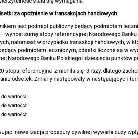
ierzytelność stała się wymagalna.
setki za opóźnienie w transakcjach handlowych
żnikiem jest podmiot publiczny będący podmiotem lecz
 – wynosi sumę stopy referencyjnej Narodowego Banku 
ch, natomiast w przypadku transakcji handlowych, w któ
 będący podmiotem leczniczym, odsetki liczone są w wy
nej Narodowego Banku Polskiego i dziesięciu punktów 
0 stopa referencyjna zmieniła się 3 razy, dlatego zac
zaniu odsetek. Zmiany następowały w następujących ter
do wartości :
do wartości:
do wartości:
jąc: nowelizacja procedury cywilnej wywarła duży wp