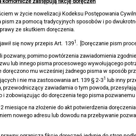
 komornicze zastępują fikcję doręczeń
ściem w życie nowelizacji Kodeksu Postępowania Cywiln
 pism za pomocą tradycyjnych sposobów i po dwukrotnej
prawy ze skutkiem doręczenia.
1
ojawił się nowy przepis Art. 139
. [Doręczanie pism pro
li pozwany, pomimo powtórzenia zawiadomienia zgodnie z 
ozwu lub innego pisma procesowego wywołującego potrze
ie doręczono mu wcześniej żadnego pisma w sposób prz
1
ących i nie ma zastosowania art. 139 § 2-3
lub inny pr
, przewodniczący zawiadamia o tym powoda, przesyłają
 i zobowiązując do doręczenia tego pisma pozwanemu
 miesiące na złożenie do akt potwierdzenia doręczeni
niem nowego adresu lub dowodu na przebywanie pozw
prawny ogranicza fikcję doręczeń jedynie do stron podl