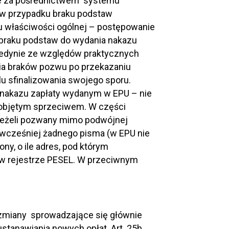
ie za pośrednictwem systemu
 w przypadku braku podstaw
u właściwości ogólnej – postępowanie
u braku podstaw do wydania nakazu
 jedynie ze względów praktycznych
ia braków pozwu po przekazaniu
u sfinalizowania swojego sporu.
d nakazu zapłaty wydanym w EPU – nie
e objętym sprzeciwem. W części
Jeżeli pozwany mimo podwójnej
u wcześniej żadnego pisma (w EPU nie
ny, o ile adres, pod którym
w rejestrze PESEL. W przeciwnym
zmiany sprowadzające się głównie
tanawiania nowych opłat. Art. 25b