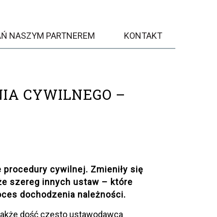
AŃ NASZYM PARTNEREM
KONTAKT
IA CYWILNEGO –
 procedury cywilnej. Zmieniły się
że szereg innych ustaw – które
ces dochodzenia należności.
dnakże dość często ustawodawca