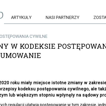
ARTYKUŁY
NASI PARTNERZY
ZOST
POSTĘPOWANIA CYWILNE
NY W KODEKSIE POSTĘPOWAN
SUMOWANIE
2020 roku miały miejsce istotne zmiany w zakresie
 przepisy kodeksu postępowania cywilnego, ale tak
zym lub większym stopniu wpłynęły na sądowy pro
ch regulacji ułatwia postępowanie w tym zakresie, je