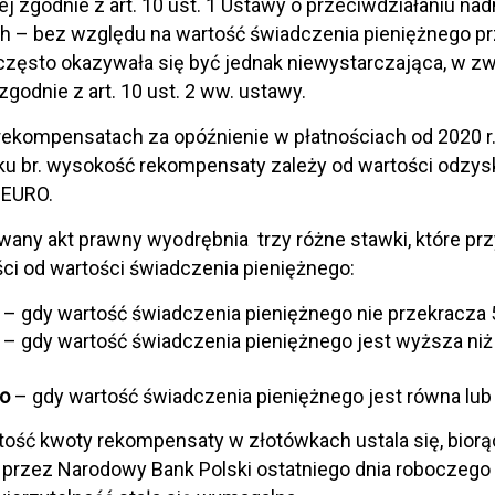
ej zgodnie z art. 10 ust. 1 Ustawy o przeciwdziałaniu 
 – bez względu na wartość świadczenia pieniężnego pr
często okazywała się być jednak niewystarczająca, w zw
godnie z art. 10 ust. 2 ww. ustawy.
ekompensatach za opóźnienie w płatnościach od 2020 r. s
u br. wysokość rekompensaty zależy od wartości odzys
 EURO.
any akt prawny wyodrębnia trzy różne stawki, które prz
ci od wartości świadczenia pieniężnego:
– gdy wartość świadczenia pieniężnego nie przekracza 
– gdy wartość świadczenia pieniężnego jest wyższa niż 5
ro
– gdy wartość świadczenia pieniężnego jest równa lub
ość kwoty rekompensaty w złotówkach ustala się, bior
przez Narodowy Bank Polski ostatniego dnia roboczego