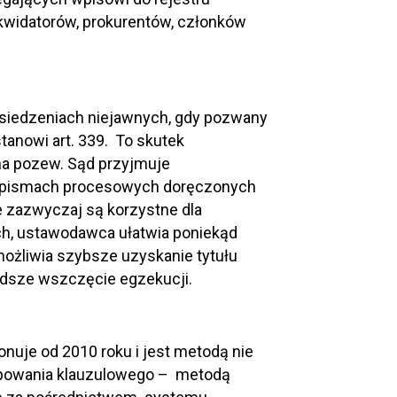
kwidatorów, prokurentów, członków
siedzeniach niejawnych, gdy pozwany
anowi art. 339. To skutek
a pozew. Sąd przyjmuje
ub pismach procesowych doręczonych
 zazwyczaj są korzystne dla
ch, ustawodawca ułatwia poniekąd
ożliwia szybsze uzyskanie tytułu
rędsze wszczęcie egzekucji.
nuje od 2010 roku i jest metodą nie
ępowania klauzulowego – metodą