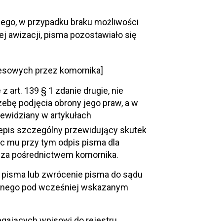
ego, w przypadku braku możliwości
 awizacji, pisma pozostawiało się
cesowych przez komornika]
art. 139 § 1 zdanie drugie, nie
bę podjęcia obrony jego praw, a w
ewidziany w artykułach
zepis szczególny przewidujący skutek
c mu przy tym odpis pisma dla
 za pośrednictwem komornika.
a pisma lub zwrócenie pisma do sądu
anego pod wcześniej wskazanym
egających wpisowi do rejestru