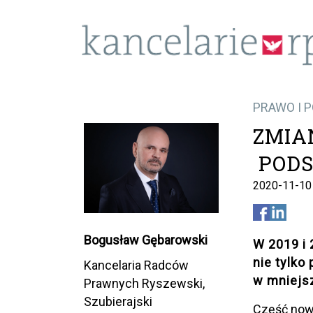
PRAWO I 
ZMIA
POD
2020-11-10
Bogusław Gębarowski
W 2019 i 
nie tylko
Kancelaria Radców
w mniejs
Prawnych Ryszewski,
Szubierajski
Część nowy