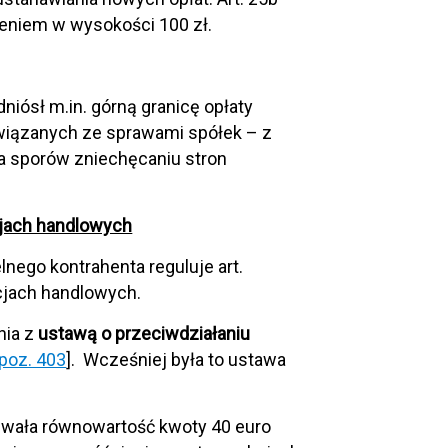
eniem w wysokości 100 zł.
iósł m.in. górną granicę opłaty
związanych ze sprawami spółek – z
a sporów zniechęcaniu stron
jach handlowych
nego kontrahenta reguluje art.
cjach handlowych.
nia z
ustawą o przeciwdziałaniu
 poz. 403
]. Wcześniej była to ustawa
giwała równowartość kwoty 40 euro