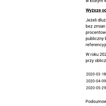
w którym w
Wyższe od
Jeżeli dłu
bez zmian
procentowy
publiczny
referencyj
W roku 202
przy oblic
2020-03-18 
2020-04-09 
2020-05-29 
Podsumowu