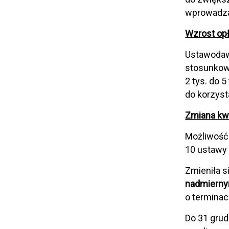
wprowadza
Wzrost op
Ustawodawc
stosunkowe
2 tys. do 
do korzyst
Zmiana kw
Możliwość 
10 ustawy
Zmieniła s
nadmierny
o terminac
Do 31 grud