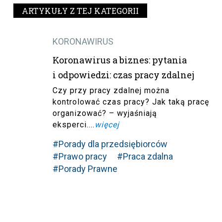
ARTYKUŁY Z TEJ KATEGORII
KORONAWIRUS
Koronawirus a biznes: pytania
i odpowiedzi: czas pracy zdalnej
Czy przy pracy zdalnej można
kontrolować czas pracy? Jak taką pracę
organizować? – wyjaśniają
eksperci....
więcej
#Porady dla przedsiębiorców
#Prawo pracy
#Praca zdalna
#Porady Prawne