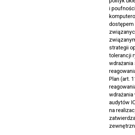
polityk uk
i poufnośc
komputerow
dostępem l
związanych
związanym 
strategii 
tolerancji
wdrażania 
reagowania
Plan (art. 
reagowania
wdrażania 
audytów IC
na realiza
zatwierdza
zewnętrzn