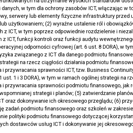
ierunkowanych na utrzymanie wysokich standardów dostęp
i danych, w tym dla ochrony zasobów ICT, włączając w 
y, serwery lub elementy fizyczne infrastruktury prze
ub użytkowaniem; (2) wyraźne ustalenie ról i obowiązkó
 z ICT, w tym poprzez odpowiednie rozdzielenie i nieza
z ICT, funkcji kontroli oraz funkcji audytu wewnętrznego
operacyjnej odporności cyfrowej (art. 6 ust. 8 DORA), w
 ryzyka związanego z ICT dla danego podmiotu finansowe
strategii na rzecz ciągłości działania podmiotu finanso
 i przywracania sprawności ICT, tzw. Business Continu
11 ust. 1 i 3 DORA), w tym w ramach ogólnej strategii na r
 i przywracania sprawności podmiotu finansowego, jak
wspomnianej strategii i planów; (5) zatwierdzanie pla
T oraz dokonywanie ich okresowego przeglądu; (6) prz
cję zadań podmiotu finansowego oraz szkoleń w zakresie
nie polityki podmiotu finansowego dotyczącej korzysta
ych dostawców usług ICT i dokonywanie jej okresowego