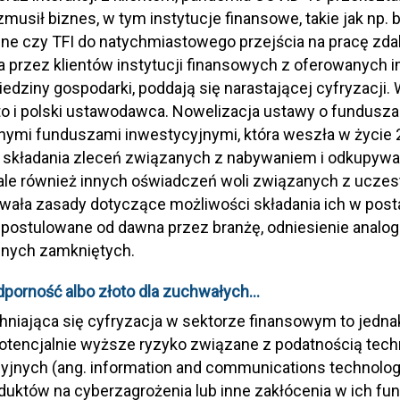
musił biznes, w tym instytucje finansowe, takie jak np. 
ne czy TFI do natychmiastowego przejścia na pracę zdal
a przez klientów instytucji finansowych z oferowanych i
ziedziny gospodarki, poddają się narastającej cyfryzacji.
to i polski ustawodawca. Nowelizacja ustawy o fundusz
nymi funduszami inwestycyjnymi, która weszła w życie 27
 składania zleceń związanych z nabywaniem i odkupywa
 ale również innych oświadczeń woli związanych z ucz
ała zasady dotyczące możliwości składania ich w posta
 postulowane od dawna przez branżę, odniesienie analo
jnych zamkniętych.
porność albo złoto dla zuchwałych
…
iająca się cyfryzacja w sektorze finansowym to jednak
potencjalnie wyższe ryzyko związane z podatnością tech
jnych (ang. information and communications technology,
oduktów na cyberzagrożenia lub inne zakłócenia w ich f