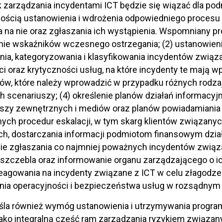
zarządzania incydentami ICT będzie się wiązać dla po
ością ustanowienia i wdrożenia odpowiedniego procesu 
 na nie oraz zgłaszania ich wystąpienia. Wspomniany pr
ie wskaźników wczesnego ostrzegania; (2) ustanowienie
nia, kategoryzowania i klasyfikowania incydentów związa
ci oraz krytyczności usług, na które incydenty te mają wp
ów, które należy wprowadzić w przypadku różnych rodz
h scenariuszy; (4) określenie planów działań informacy
uszy zewnętrznych i mediów oraz planów powiadamiania
ch procedur eskalacji, w tym skarg klientów związanyc
h, dostarczania informacji podmiotom finansowym dział
ie zgłaszania co najmniej poważnych incydentów związa
zczebla oraz informowanie organu zarządzającego o ic
eagowania na incydenty związane z ICT w celu złagodze
ia operacyjności i bezpieczeństwa usług w rozsądnym 
śla również wymóg ustanowienia i utrzymywania program
jako integralną część ram zarządzania ryzykiem związan