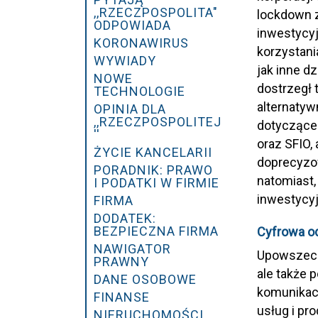
,,RZECZPOSPOLITA"
lockdown z
ODPOWIADA
inwestycyj
KORONAWIRUS
korzystani
WYWIADY
jak inne d
NOWE
dostrzegł 
TECHNOLOGIE
alternatyw
OPINIA DLA
,,RZECZPOSPOLITEJ
dotyczące
''
oraz SFIO,
ŻYCIE KANCELARII
doprecyzow
PORADNIK: PRAWO
natomiast,
I PODATKI W FIRMIE
inwestycy
FIRMA
DODATEK:
BEZPIECZNA FIRMA
Cyfrowa od
NAWIGATOR
Upowszechn
PRAWNY
ale także 
DANE OSOBOWE
komunikacy
FINANSE
usług i pr
NIERUCHOMOŚCI