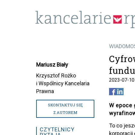
WIADOMO
Cyfro
Mariusz Biały
fundu
Krzysztof Rożko
2023-07-10
i Wspólnicy Kancelaria
Prawna
SKONTAKTUJ SIĘ
W epoce g
Z AUTOREM
wyrafinow
To co jes
CZYTELNICY
korporacji
PYTAJĄ