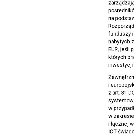
zarządzają
pośrednik
na podsta
Rozporządz
funduszy i
nabytych z
EUR, jeśli 
których pr
inwestycji
Zewnętrzn
i europejs
z art. 31 
systemowy 
w przypadk
w zakresie
i łącznej 
ICT świad