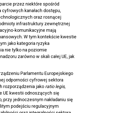
parcie przez niektóre spośród
a cyfrowych kanałach dostępu,
chnologicznych oraz rosnącej
odmioty infrastruktury zewnętrznej
macyjno-komunikacyjne mają
 finansowych. W tym kontekście kwestie
ym jako kategoria ryzyka
a nie tylko na poziomie
adzoru zarówno w skali całej UE, jak
orządzeniu Parlamentu Europejskiego
jnej odporności cyfrowej sektora
ch rozporządzenia jako
ratio legis
,
mie UE kwestii odnoszących się
o, przy jednoczesnym nakładaniu się
litym podejściu regulacyjnym
bilności oraz integralności sektora