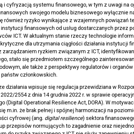
ją i cyfryzacją systemu finansowego, w tym z uwagi na o
i finansowych swojego modelu biznesowego wyłącznie n
ę również ryzyko wynikające z wzajemnych powiązań te
 instytucji finansowych od usług dostarczanych przez p
wców ICT. W aktualnym stanie rzeczy technologie infor
krytyczne dla utrzymania ciągłości działania instytucji
 zarządzaniem ryzkiem związanym z ICT, identyfikowan
go, stało się przedmiotem szczególnego zainteresowani
dowym, ale także z perspektywy regulatorów i organów n
h państw członkowskich.
 działania wpisuje się regulacja przewidziana w Rozp
) 2022/2554 z dnia 14 grudnia 2022 r. w sprawie operacy
o (Digital Operational Resilience Act, DORA). W motywa
ię m.in. że brak pełnej i spójnej harmonizacji na pozio
ści cyfrowej (ang.
digital resilience
) sektora finansoweg
up przepisów normujących to zagadnienie oraz niejedno
ym do ryzyka związanego z ICT, nie służy zapewnieniu sta