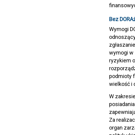
finansowyc
Bez DORAź
Wymogi DO
odnoszący
zgłaszanie
wymogi w 
ryzykiem o
rozporządz
podmioty f
wielkość i 
W zakresi
posiadania
zapewniają
Za realiz
organ zarz