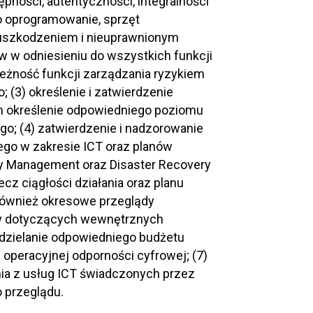
ności, autentyczności, integralności
to oprogramowanie, sprzęt
d uszkodzeniem i nieuprawnionym
w w odniesieniu do wszystkich funkcji
leżność funkcji zarządzania ryzykiem
; (3) określenie i zatwierdzenie
 tym określenie odpowiedniego poziomu
go; (4) zatwierdzenie i nadzorowanie
wego w zakresie ICT oraz planów
ity Management oraz Disaster Recovery
zecz ciągłości działania oraz planu
 również okresowe przeglądy
nów dotyczących wewnętrznych
ydzielanie odpowiedniego budżetu
 operacyjnej odporności cyfrowej; (7)
nia z usług ICT świadczonych przez
 przeglądu.