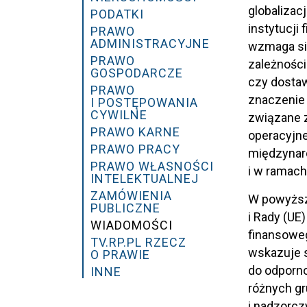
globalizac
PODATKI
instytucj
PRAWO
ADMINISTRACYJNE
wzmaga si
PRAWO
zależności
GOSPODARCZE
czy dosta
PRAWO
znaczenie 
I POSTĘPOWANIA
CYWILNE
związane z
PRAWO KARNE
operacyjne
PRAWO PRACY
międzynaro
PRAWO WŁASNOŚCI
i w ramac
INTELEKTUALNEJ
ZAMÓWIENIA
W powyższe
PUBLICZNE
i Rady (UE
WIADOMOŚCI
finansoweg
TV.RP.PL RZECZ
wskazuje s
O PRAWIE
do odporno
INNE
różnych gr
i nadzorcz