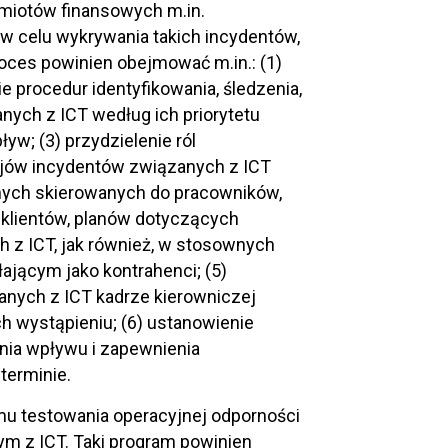
dmiotów finansowych m.in.
w celu wykrywania takich incydentów,
oces powinien obejmować m.in.: (1)
 procedur identyfikowania, śledzenia,
nych z ICT według ich priorytetu
ływ; (3) przydzielenie ról
ajów incydentów związanych z ICT
jnych skierowanych do pracowników,
 klientów, planów dotyczących
h z ICT, jak również, w stosownych
ającym jako kontrahenci; (5)
nych z ICT kadrze kierowniczej
h wystąpieniu; (6) ustanowienie
nia wpływu i zapewnienia
terminie.
u testowania operacyjnej odporności
ym z ICT. Taki program powinien