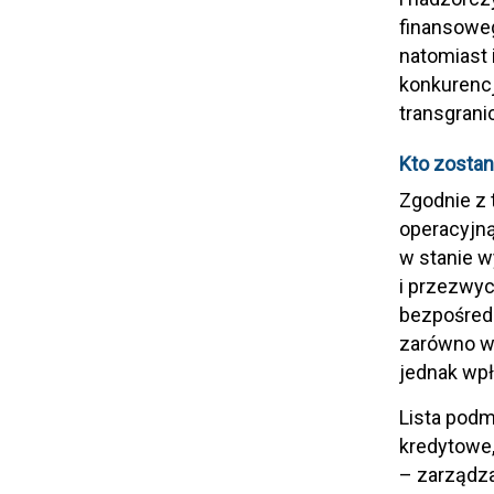
finansoweg
natomiast 
konkurenc
transgrani
Kto zostan
Zgodnie z
operacyjną
w stanie w
i przezwyc
bezpośred
zarówno w 
jednak wpł
Lista podm
kredytowe,
– zarządza