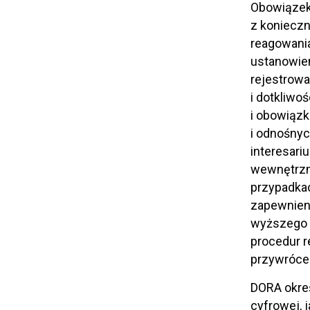
Obowiązek 
z konieczn
reagowania
ustanowien
rejestrowa
i dotkliwoś
i obowiązk
i odnośnyc
interesari
wewnętrzny
przypadkac
zapewnien
wyższego s
procedur r
przywrócen
DORA okre
cyfrowej, 