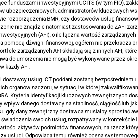
ce funduszami inwestycyjnymi UCITS (w tym FIO), zakła
ów ubezpieczeniowych, administratorów kluczowych wsk
wie rozporządzenia BMR, czy dostawców usług finanso
enie nie znajdzie natomiast zastosowania do ZAFI zarz
nwestycyjnych (AFI), o ile łączna wartość zarządzanyc
a pomocą dźwigni finansowej, ogółem nie przekracza pr
portfele zarządzanych AFI składają się z innych AFI, które
awa do umorzenia nie mogą być wykonywane przez okres 
 w każdy AFI.
i dostawcy usług ICT poddani zostaną bezpośredniemu
kich organów nadzoru, w sytuacji w której zakwalifikowan
DORA. Kryteria identyfikacji kluczowych zewnętrznych d
wpływ danego dostawcy na stabilność, ciągłość lub jak
u gdy dany zewnętrzny dostawca musiałby sprostać awar
 świadczenia swoich usług, rozpatrywany w kontekście
wartości aktywów podmiotów finansowych, na rzecz któ
czy usługi. Odpowiada temu również ocena systemowego