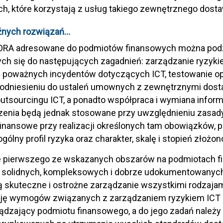
h, które korzystają z usług takiego zewnętrznego dosta
nych rozwiązań
…
RA adresowane do podmiotów finansowych można podzie
ch się do następujących zagadnień: zarządzanie ryzyk
 poważnych incydentów dotyczących ICT, testowanie op
odniesieniu do ustaleń umownych z zewnętrznymi dost
utsourcingu ICT, a ponadto współpraca i wymiana infor
enia będą jednak stosowane przy uwzględnieniu zasady 
inansowe przy realizacji określonych tam obowiązków,
ogólny profil ryzyka oraz charakter, skalę i stopień złożon
e pierwszego ze wskazanych obszarów na podmiotach 
 solidnych, kompleksowych i dobrze udokumentowanych r
 skuteczne i ostrożne zarządzanie wszystkimi rodzajam
ację wymogów związanych z zarządzaniem ryzykiem ICT 
ądzający podmiotu finansowego, a do jego zadań należy