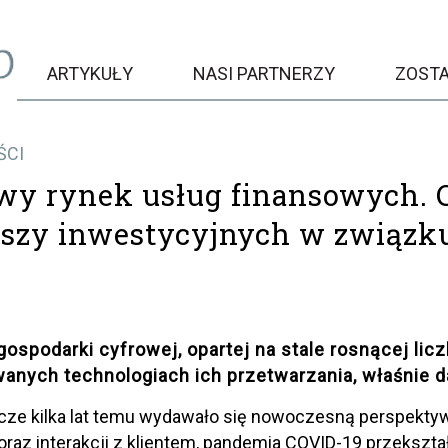
ARTYKUŁY
NASI PARTNERZY
ZOST
ŚCI
wy rynek usług finansowych. 
szy inwestycyjnych w związk
ospodarki cyfrowej, opartej na stale rosnącej licz
anych technologiach ich przetwarzania, właśnie d
zcze kilka lat temu wydawało się nowoczesną perspekt
 oraz interakcji z klientem, pandemia COVID-19 przekszta