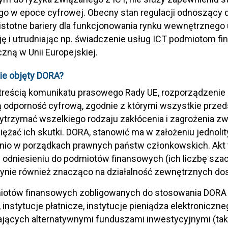
o w epoce cyfrowej. Obecny stan regulacji odnoszący do 
istotne bariery dla funkcjonowania rynku wewnętrznego
ję i utrudniając np. świadczenie usług ICT podmiotom 
czną w Unii Europejskiej.
ie objęty DORA
?
 treścią komunikatu prasowego Rady UE, rozporządzenie
 odporność cyfrową, zgodnie z którymi wszystkie przed
ytrzymać wszelkiego rodzaju zakłócenia i zagrożenia zw
iężać ich skutki. DORA, stanowić ma w założeniu jednoli
nio w porządkach prawnych państw członkowskich. Akt 
odniesieniu do podmiotów finansowych (ich liczbę szacuj
ynie również znacząco na działalność zewnętrznych do
iotów finansowych zobligowanych do stosowania DORA je
 instytucje płatnicze, instytucje pieniądza elektroniczne
jących alternatywnymi funduszami inwestycyjnymi (takimi