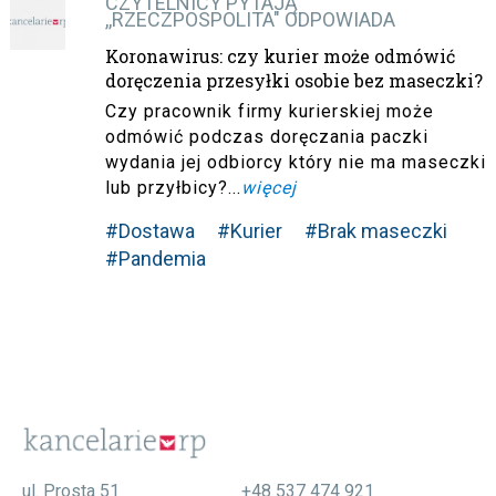
CZYTELNICY PYTAJĄ
,,RZECZPOSPOLITA" ODPOWIADA
Koronawirus: czy kurier może odmówić
doręczenia przesyłki osobie bez maseczki?
Czy pracownik firmy kurierskiej może
odmówić podczas doręczania paczki
wydania jej odbiorcy który nie ma maseczki
lub przyłbicy?...
więcej
#Dostawa
#Kurier
#Brak maseczki
#Pandemia
ul. Prosta 51
+48 537 474 921