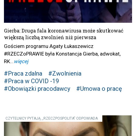
Gierba: Druga fala koronawirusa może skutkować
większą liczbą zwolnień niż pierwsza
Gościem programu Agaty Łukaszewicz
#RZECZoPRAWIE była Konstancja Gierba, adwokat,
RK...
więcej
#Praca zdalna
#Zwolnienia
#Praca w COVID -19
#Obowiązki pracodawcy
#Umowa o pracę
CZYTELNICY PYTAJĄ ,,RZECZPOSPOLITA" ODPOWIADA