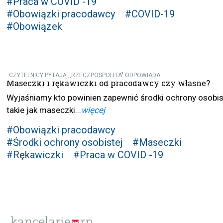
#Praca w COVID -19
#Obowiązki pracodawcy
#COVID-19
#Obowiązek
CZYTELNICY PYTAJĄ ,,RZECZPOSPOLITA" ODPOWIADA
Maseczki i rękawiczki od pracodawcy czy własne?
Wyjaśniamy kto powinien zapewnić środki ochrony osobis
takie jak maseczki...
więcej
#Obowiązki pracodawcy
#Środki ochrony osobistej
#Maseczki
#Rękawiczki
#Praca w COVID -19