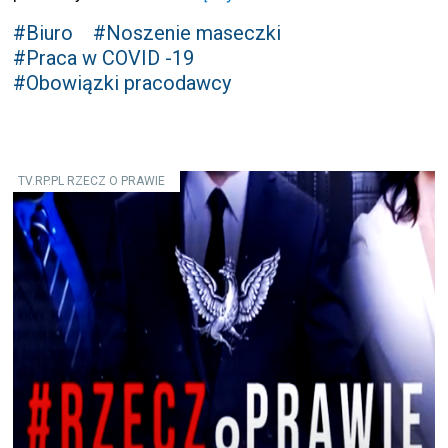
#Biuro
#Noszenie maseczki
#Praca w COVID -19
#Obowiązki pracodawcy
TV.RP.PL RZECZ O PRAWIE