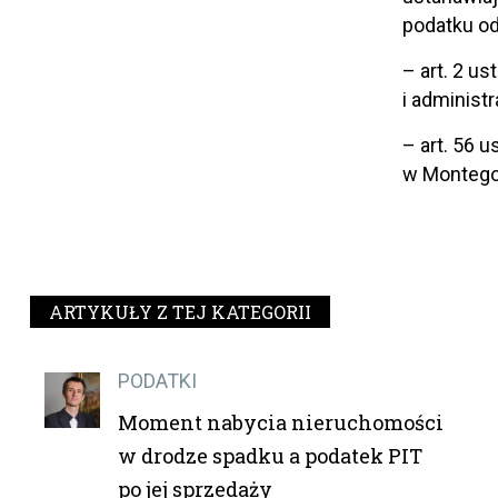
podatku od
– art. 2 u
i administr
– art. 56 
w Montego B
ARTYKUŁY Z TEJ KATEGORII
PODATKI
Moment nabycia nieruchomości
w drodze spadku a podatek PIT
po jej sprzedaży