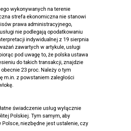
iego wykonywanych na terenie
czna strefa ekonomiczna nie stanowi
pisów prawa administracyjnego,
 usługi nie podlegają opodatkowaniu
erpretacji indywidualnej z 19 sierpnia
zważań zawartych w artykule, usługi
biorąc pod uwagę to, że polska ustawa
ieniu do takich transakcji, znajdzie
becnie 23 proc. Należy o tym
ę m.in. z powstaniem zaległości
włokę.
łatne świadczenie usług wyłącznie
itej Polskiej. Tym samym, aby
Polsce, niezbędne jest ustalenie, czy