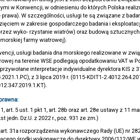
mi w Konwencji, w odniesieniu do których Polska reali
 prawa). W szczególności, usługi te są związane z bada
ięciem w zakresie gospodarczego badania i eksploatacji
przez wyko- rzystanie wiatrów) oraz budową sztucznych wy
 morskiej farmy wiatrowej).
encji, usługi badania dna morskiego realizowane w zwi
rowej na terenie WSE podlegają opodatkowaniu VAT w Po
przywołane interpretacje indywidualne dyrektora KIS z 3
.2021.1.PC), z 3 lipca 2019 r. (0115-KDIT1-2.4012.264.201
12.347.2019.1.KT).
prawna:
t 1, art. 5 ust. 1 pkt 1, art. 28b oraz art. 28e ustawy z 11
kst jedn. Dz.U. z 2022 r., poz. 931 ze zm.)
 i art. 31a rozporządzenia wykonawczego Rady (UE) nr 28
jącego środki wykonawcze do dyrektywy 2006/112/WE 