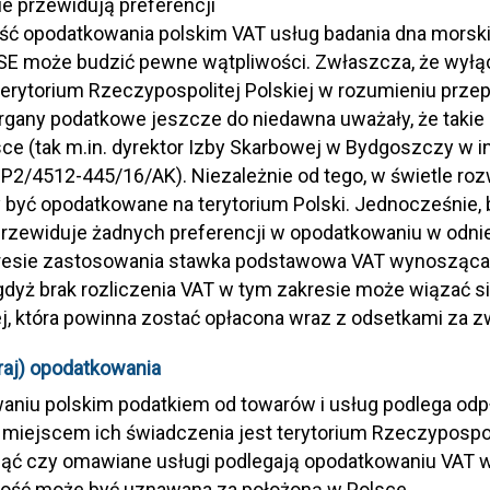
ie przewidują preferencji
ść opodatkowania polskim VAT usług badania dna morsk
SE może budzić pewne wątpliwości. Zwłaszcza, że wyłą
terytorium Rzeczypospolitej Polskiej w rozumieniu prze
organy podatkowe jeszcze do niedawna uważały, że takie
ce (tak m.in. dyrektor Izby Skarbowej w Bydgoszczy w int
TPP2/4512-445/16/AK). Niezależnie od tego, w świetle ro
 być opodatkowane na terytorium Polski. Jednocześnie, 
przewiduje żadnych preferencji w opodatkowaniu w odnies
resie zastosowania stawka podstawowa VAT wynosząca o
gdyż brak rozliczenia VAT w tym zakresie może wiązać si
, która powinna zostać opłacona wraz z odsetkami za z
raj) opodatkowania
niu polskim podatkiem od towarów i usług podlega odp
 miejscem ich świadczenia jest terytorium Rzeczypospol
ąć czy omawiane usługi podlegają opodatkowaniu VAT w 
ość może być uznawana za położoną w Polsce.