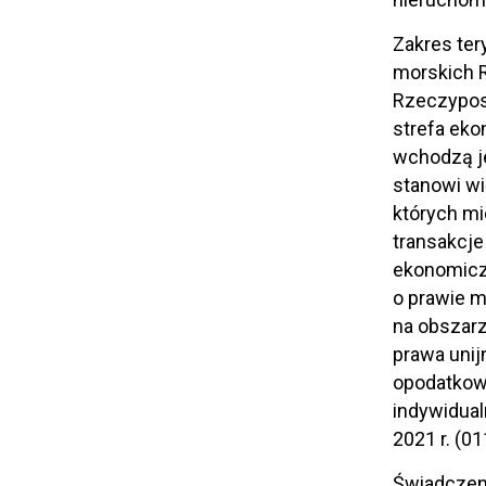
Zakres ter
morskich R
Rzeczyposp
strefa eko
wchodzą j
stanowi wi
których mi
transakcje
ekonomiczn
o prawie m
na obszar
prawa unij
opodatkowa
indywidual
2021 r. (0
Świadczeni