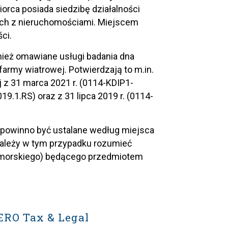
iorca posiada siedzibę działalności
nych z nieruchomościami. Miejscem
ci.
nież omawiane usługi badania dna
rmy wiatrowej. Potwierdzają to m.in.
j z 31 marca 2021 r. (0114-KDIP1-
19.1.RS) oraz z 31 lipca 2019 r. (0114-
 powinno być ustalane według miejsca
należy w tym przypadku rozumieć
na morskiego) będącego przedmiotem
ERO Tax & Legal