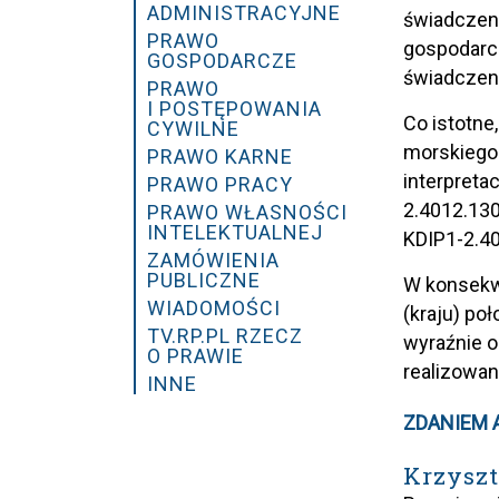
ADMINISTRACYJNE
świadczeni
PRAWO
gospodarcz
GOSPODARCZE
świadczeni
PRAWO
I POSTĘPOWANIA
Co istotne
CYWILNE
morskiego
PRAWO KARNE
interpreta
PRAWO PRACY
2.4012.130
PRAWO WŁASNOŚCI
INTELEKTUALNEJ
KDIP1-2.40
ZAMÓWIENIA
PUBLICZNE
W konsekwe
WIADOMOŚCI
(kraju) po
TV.RP.PL RZECZ
wyraźnie o
O PRAWIE
realizowan
INNE
ZDANIEM 
Krzyszt