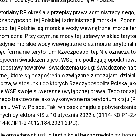
ytorialny RP określają przepisy prawa administracyjnego
zeczypospolitej Polskiej i administracji morskiej. Zgod
olitej Polskiej są morskie wody wewnętrzne, morze teryt
nomiczna. Przy czym, na mocy tej ustawy w skład teryto
edynie morskie wody wewnętrzne oraz morze terytorialn
ęc formalnie terytorium Rzeczpospolitej. Nie oznacza to
ejscem świadczenia jest WSE, nie podlegają opodatkowa
 (dostawy towarów i świadczenia usług) świadczone na t
ej, które są bezpośrednio związane z rodzajami dział
orza, w stosunku do których Rzeczypospolita Polska j
ze WSE swoje suwerenne (wyłączne) prawa. Tego rodzaj
nego traktowane jako wykonywane na terytorium kraju (Pol
niu VAT w Polsce. Taki wniosek znajduje potwierdzenie 
nych dyrektora KIS z 10 stycznia 2022 r. (0114- KDIP1-2
114-KDIP1-2.4012.184.2021.2.PC).
e omawianych usług jest z kolei bezpośrednio związane