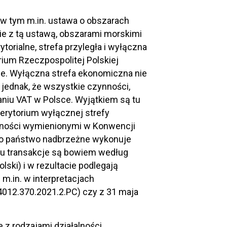
, w tym m.in. ustawa o obszarach
nie z tą ustawą, obszarami morskimi
orialne, strefa przyległa i wyłączna
rium Rzeczpospolitej Polskiej
e. Wyłączna strefa ekonomiczna nie
 jednak, że wszystkie czynności,
niu VAT w Polsce. Wyjątkiem są tu
erytorium wyłącznej strefy
alności wymienionymi w Konwencji
ako państwo nadbrzeżne wykonuje
u transakcje są bowiem według
ski) i w rezultacie podlegają
m.in. w interpretacjach
.4012.370.2021.2.PC) czy z 31 maja
 z rodzajami działalności