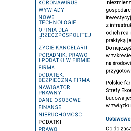
niezmienni
KORONAWIRUS
WYWIADY
gospodarcz
NOWE
inwestycyj
TECHNOLOGIE
z infrastr
OPINIA DLA
od ich rea
,,RZECZPOSPOLITEJ
''
praktyką 
ŻYCIE KANCELARII
Do najczęś
PORADNIK: PRAWO
w zakresie
I PODATKI W FIRMIE
na środowi
FIRMA
przygotowy
DODATEK:
BEZPIECZNA FIRMA
Polskie fa
NAWIGATOR
Strefy Eko
PRAWNY
budowa jes
DANE OSOBOWE
w związku
FINANSE
NIERUCHOMOŚCI
Ustawowe 
PODATKI
Co do zasa
PRAWO