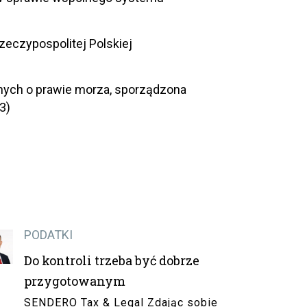
Rzeczypospolitej Polskiej
zonych o prawie morza, sporządzona
3)
PODATKI
Do kontroli trzeba być dobrze
przygotowanym
SENDERO Tax & Legal Zdając sobie