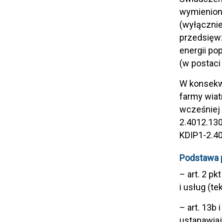
wymieniony
(wyłącznie
przedsięwz
energii po
(w postaci
W konsekw
farmy wiat
wcześniej 
2.4012.130
KDIP1-2.40
Podstawa 
– art. 2 pk
i usług (te
– art. 13b
ustanawia