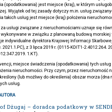
a (opodatkowania) jest miejsce (kraj), w którym usługob
ej. Wyjątek od tej zasady dotyczy m.in. usług związa
a takich usług jest miejsce (kraj) położenia nieruchomoś
, za usługi związane z nieruchomościami uznaje się rów
 wykonywane w związku z planowaną budową morskiej fa
cje indywidualne dyrektora Krajowej Informacji Skarbowe
. 2021.1.PC), z 3 lipca 2019 r. (0115-KDIT1-2.4012.264. 20
12.347.2019. 1.KT).
ncji, miejsce świadczenia (opodatkowania) tych usług
łożenia nieruchomości. Przy czym, przez nieruchomość 
kreślony (lub możliwy do określenia) obszar morza (d
ych usług.
AUTORA
of Dżugaj – doradca podatkowy w SEND