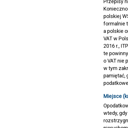
Przepisy n
Konieczno
polskiej W
formalnie 
a polskie 
VAT w Pols
2016 r., I
te powinny
o VAT nie 
w tym zak
pamiętać, 
podatkowej
Miejsce (k
Opodatkowa
wtedy, gdy
rozstrzygn
nieruchom