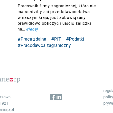
Pracownik firmy zagranicznej, która nie
ma siedziby ani przedstawicielstwa
w naszym kraju, jest zobowiązany
prawidłowo obliczyć i uiścić zaliczki
na...
więcej
#Praca zdalna
#PIT
#Podatki
#Pracodawca zagraniczny
regu
1
polit
szawa
pryw
4 921
rierp.pl