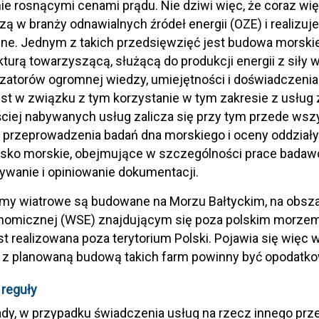
e rosnącymi cenami prądu. Nie dziwi więc, że coraz wię
ą w branży odnawialnych źródeł energii (OZE) i realizuj
ne. Jednym z takich przedsięwzięć jest budowa morskie
ukturą towarzyszącą, służącą do produkcji energii z siły
lizatorów ogromnej wiedzy, umiejętności i doświadczenia
jest w związku z tym korzystanie w tym zakresie z usł
ciej nabywanych usług zalicza się przy tym przede ws
 przeprowadzenia badań dna morskiego i oceny oddziały
sko morskie, obejmujące w szczególności prace badawcz
wanie i opiniowanie dokumentacji.
rmy wiatrowe są budowane na Morzu Bałtyckim, na obsz
nomicznej (WSE) znajdującym się poza polskim morzem 
t realizowana poza terytorium Polski. Pojawia się więc
 z planowaną budową takich farm powinny być opodatko
reguły
dy, w przypadku świadczenia usług na rzecz innego prze