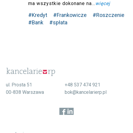
ma wszystkie dokonane na...
więcej
#Kredyt
#Frankowicze
#Roszczenie
#Bank
#spłata
ul. Prosta 51
+48 537 474 921
00-838 Warszawa
bok@kancelarierp.pl