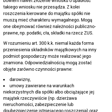
bowiem nawet złożenie wniosku o upadłość
takiego wniosku nie przesądza. Z kolei
roszczenia kierowane do majątku spółki nie
muszą mieć charakteru wymagalnego. Mogą
one obejmować również należności publiczno-
prawne, np. podatki, cła, składki na rzecz ZUS.
W rozumieniu art. 300 k.k. niemal każda forma
przeniesienia składników majątkowych na inny
podmiot gospodarczy może realizować jego
znamiona. Odpowiedzialnością mogą zostać
objęte zarówno czynności prawne:
darowizny,
umowy zawierane na warunkach
niekorzystnych dla spółki albo obciążające jej
majątek rzeczywiście (np. dzierżawa
nieruchomości, zabezpieczenie lub
doubezpieczenie istniejącego roszczenia) oraz