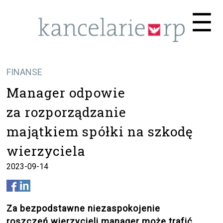
Me
☰
FINANSE
Manager odpowie
za rozporządzanie
majątkiem spółki na szkodę
wierzyciela
2023-09-14
Za bezpodstawne niezaspokojenie
roszczeń wierzycieli manager może trafić