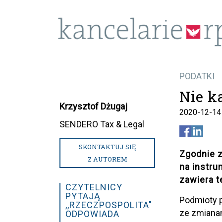
PODATKI
Nie k
Krzysztof Dżugaj
2020-12-14
SENDERO Tax & Legal
SKONTAKTUJ SIĘ
Zgodnie 
Z AUTOREM
na instr
zawiera t
CZYTELNICY
PYTAJĄ
Podmioty 
,,RZECZPOSPOLITA"
ze zmiana
ODPOWIADA