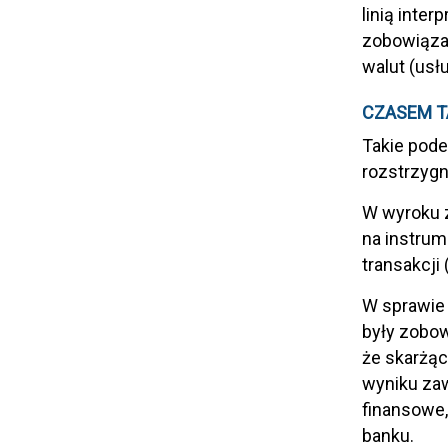
linią inter
zobowiąza
walut (usł
CZASEM T
Takie pode
rozstrzygn
W wyroku z
na instrum
transakcji
W sprawie 
były zobow
że skarżąc
wyniku zaw
finansowe,
banku.