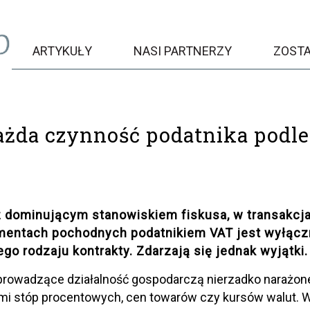
ARTYKUŁY
NASI PARTNERZY
ZOST
ażda czynność podatnika podl
z dominującym stanowiskiem fiskusa, w transakcj
umentach pochodnych podatnikiem VAT jest wyłącz
ego rodzaju kontrakty. Zdarzają się jednak wyjątki.
prowadzące działalność gospodarczą nierzadko narażon
mi stóp procentowych, cen towarów czy kursów walut.