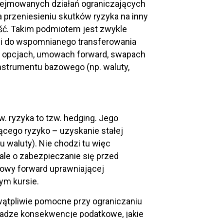
odejmowanych działań ograniczających
na przeniesieniu skutków ryzyka na inny
eść. Takim podmiotem jest zwykle
ymi do wspomnianego transferowania
 o opcjach, umowach forward, swapach
instrumentu bazowego (np. waluty,
 ryzyka to tzw. hedging. Jego
cego ryzyko – uzyskanie stałej
 waluty). Nie chodzi tu więc
ale o zabezpieczanie się przed
owy forward uprawniającej
ym kursie.
wątpliwie pomocne przy ograniczaniu
wadze konsekwencje podatkowe, jakie