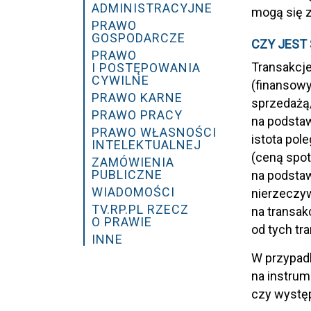
ADMINISTRACYJNE
mogą się z
PRAWO
GOSPODARCZE
CZY JEST
PRAWO
Transakcje
I POSTĘPOWANIA
CYWILNE
(finansowy
PRAWO KARNE
sprzedażą/
PRAWO PRACY
na podstaw
PRAWO WŁASNOŚCI
istota pol
INTELEKTUALNEJ
(ceną spot
ZAMÓWIENIA
PUBLICZNE
na podstaw
WIADOMOŚCI
nierzeczy
TV.RP.PL RZECZ
na transak
O PRAWIE
od tych tra
INNE
W przypad
na instrum
czy występ