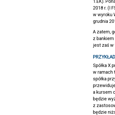
1.EK). Pon
2018 r. (I 
w wyroku W
grudnia 201
A zatem, g
z bankiem 
jest zaś w
PRZYKŁA
Spółka X p
w ramach t
spółka prz
przewiduje
a kursem o
będzie wyż
z zastosow
będzie niż