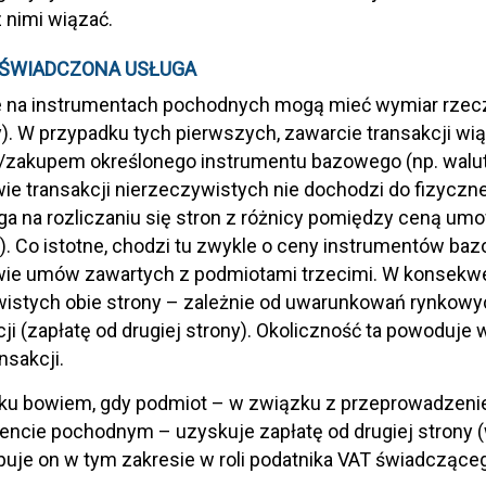
 nimi wiązać.
 ŚWIADCZONA USŁUGA
 na instrumentach pochodnych mogą mieć wymiar rzeczy
). W przypadku tych pierwszych, zawarcie transakcji wią
zakupem określonego instrumentu bazowego (np. waluty)
ie transakcji nierzeczywistych nie dochodzi do fizyczne
ega na rozliczaniu się stron z różnicy pomiędzy ceną um
). Co istotne, chodzi tu zwykle o ceny instrumentów ba
ie umów zawartych z podmiotami trzecimi. W konsekwen
wistych obie strony – zależnie od uwarunkowań rynkow
cji (zapłatę od drugiej strony). Okoliczność ta powoduje 
nsakcji.
ku bowiem, gdy podmiot – w związku z przeprowadzenie
encie pochodnym – uzyskuje zapłatę od drugiej strony (
uje on w tym zakresie w roli podatnika VAT świadcząceg