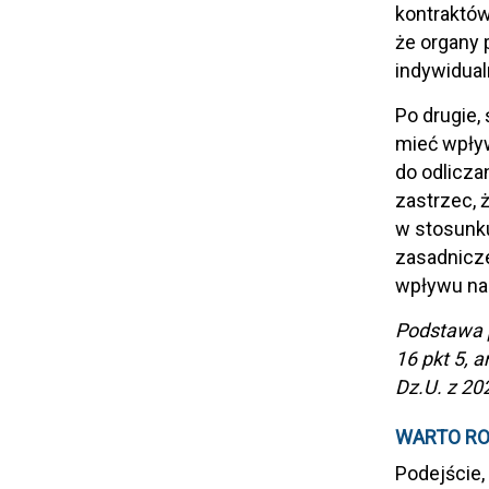
kontraktów
że organy 
indywidual
Po drugie,
mieć wpływ
do odlicza
zastrzec, 
w stosunk
zasadnicze
wpływu na 
Podstawa pra
16 pkt 5, a
Dz.U. z 202
WARTO RO
Podejście,