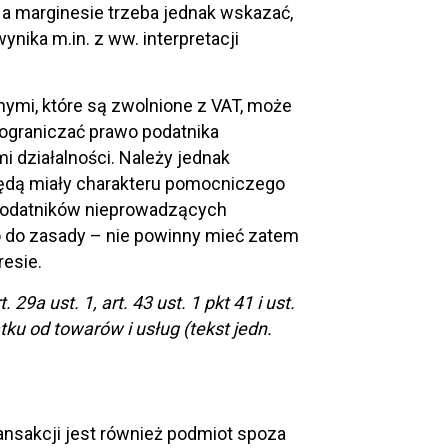
a marginesie trzeba jednak wskazać,
nika m.in. z ww. interpretacji
ymi, które są zwolnione z VAT, może
ograniczać prawo podatnika
i działalności. Należy jednak
 będą miały charakteru pomocniczego
 podatników nieprowadzących
co do zasady – nie powinny mieć zatem
esie.
t. 29a ust. 1, art. 43 ust. 1 pkt 41 i ust.
atku od towarów i usług (tekst jedn.
nsakcji jest również podmiot spoza