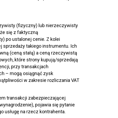
wisty (fizyczny) lub nierzeczywisty
że się z faktyczną
 po ustalonej cenie. Z kolei
j sprzedaży takiego instrumentu. Ich
owną (ceną stałą) a ceną rzeczywistą
zowych, które strony kupują/sprzedają
cji, przy transakcjach
ych – mogą osiągnąć zysk
wątpliwości w zakresie rozliczania VAT
m transakcji zabezpieczającej
wynagrodzenie), pojawia się pytanie
o usługę na rzecz kontrahenta.