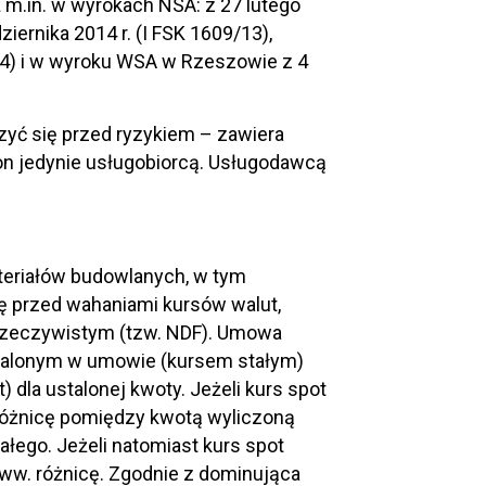
m.in. w wyrokach NSA: z 27 lutego
dziernika 2014 r. (I FSK 1609/13),
14) i w wyroku WSA w Rzeszowie z 4
yć się przed ryzykiem – zawiera
on jedynie usługobiorcą. Usługodawcą
ateriałów budowlanych, w tym
ę przed wahaniami kursów walut,
erzeczywistym (tzw. NDF). Umowa
ustalonym w umowie (kursem stałym)
 dla ustalonej kwoty. Jeżeli kurs spot
X różnicę pomiędzy kwotą wyliczoną
łego. Jeżeli natomiast kurs spot
u ww. różnicę. Zgodnie z dominująca