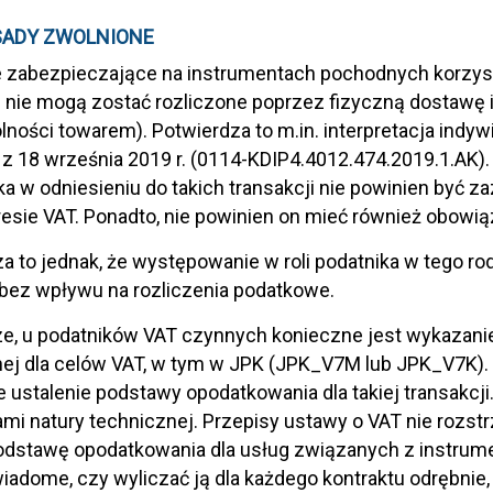
SADY ZWOLNIONE
 zabezpieczające na instrumentach pochodnych korzysta
li nie mogą zostać rozliczone poprzez fizyczną dosta
ności towarem). Potwierdza to m.in. interpretacja indyw
z 18 września 2019 r. (0114-KDIP4.4012.474.2019.1.AK)
ka w odniesieniu do takich transakcji nie powinien być 
esie VAT. Ponadto, nie powinien on mieć również obowią
a to jednak, że występowanie w roli podatnika w tego r
bez wpływu na rozliczenia podatkowe.
e, u podatników VAT czynnych konieczne jest wykazanie 
ej dla celów VAT, w tym w JPK (JPK_V7M lub JPK_V7K).
 ustalenie podstawy opodatkowania dla takiej transakcj
mi natury technicznej. Przepisy ustawy o VAT nie rozst
odstawę opodatkowania dla usług związanych z instrum
iadome, czy wyliczać ją dla każdego kontraktu odrębnie,