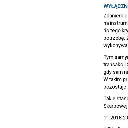
WYŁĄCZNI
Zdaniem o
na instrum
do tego kr
potrzebę. 
wykonywan
Tym samym 
transakcji
gdy sam ni
W takim pr
pozostaje 
Takie stan
Skarbowej:
11.2018.2.