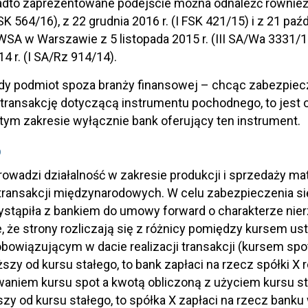
adto zaprezentowane podejście można odnaleźć również 
FSK 564/16), z 22 grudnia 2016 r. (I FSK 421/15) i z 21 paź
SA w Warszawie z 5 listopada 2015 r. (III SA/Wa 3331/
4 r. (I SA/Rz 914/14).
dy podmiot spoza branży finansowej – chcąc zabezpiecz
transakcję dotyczącą instrumentu pochodnego, to jest 
 tym zakresie wyłącznie bank oferujący ten instrument.
D
rowadzi działalność w zakresie produkcji i sprzedaży m
ransakcji międzynarodowych. W celu zabezpieczenia si
ystąpiła z bankiem do umowy forward o charakterze ni
, że strony rozliczają się z różnicy pomiędzy kursem 
bowiązującym w dacie realizacji transakcji (kursem spot)
szy od kursu stałego, to bank zapłaci na rzecz spółki 
aniem kursu spot a kwotą obliczoną z użyciem kursu sta
szy od kursu stałego, to spółka X zapłaci na rzecz bank