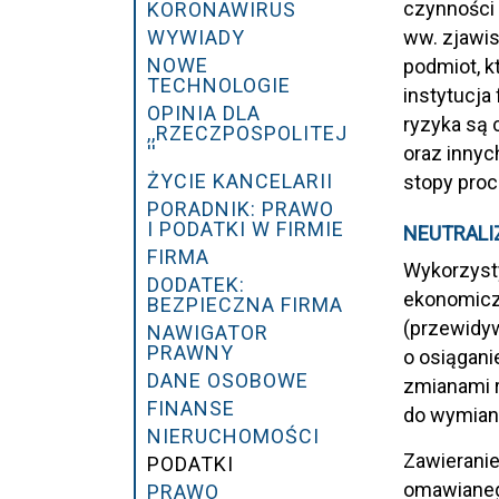
czynności 
KORONAWIRUS
WYWIADY
ww. zjawis
NOWE
podmiot, k
TECHNOLOGIE
instytucja
OPINIA DLA
ryzyka są 
,,RZECZPOSPOLITEJ
''
oraz innyc
ŻYCIE KANCELARII
stopy proc
PORADNIK: PRAWO
I PODATKI W FIRMIE
NEUTRALI
FIRMA
Wykorzysty
DODATEK:
ekonomiczn
BEZPIECZNA FIRMA
(przewidyw
NAWIGATOR
PRAWNY
o osiągani
DANE OSOBOWE
zmianami 
FINANSE
do wymiany
NIERUCHOMOŚCI
Zawieranie
PODATKI
omawianeg
PRAWO