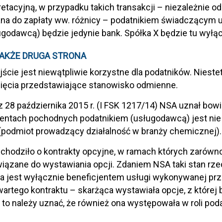
pretacyjną, w przypadku takich transakcji – niezależnie od
na do zapłaty ww. różnicy – podatnikiem świadczącym 
ugodawcą) będzie jedynie bank. Spółka X będzie tu wyłą
AKŻE DRUGA STRONA
jście jest niewątpliwie korzystne dla podatników. Niestet
ięcia przedstawiające stanowisko odmienne.
 28 października 2015 r. (I FSK 1217/14) NSA uznał bowi
entach pochodnych podatnikiem (usługodawcą) jest nie t
 (podmiot prowadzący działalność w branży chemicznej).
chodziło o kontrakty opcyjne, w ramach których zarówno 
iązane do wystawiania opcji. Zdaniem NSA taki stan rze
a jest wyłącznie beneficjentem usługi wykonywanej prz
artego kontraktu – skarżąca wystawiała opcje, z której
 to należy uznać, że również ona występowała w roli po