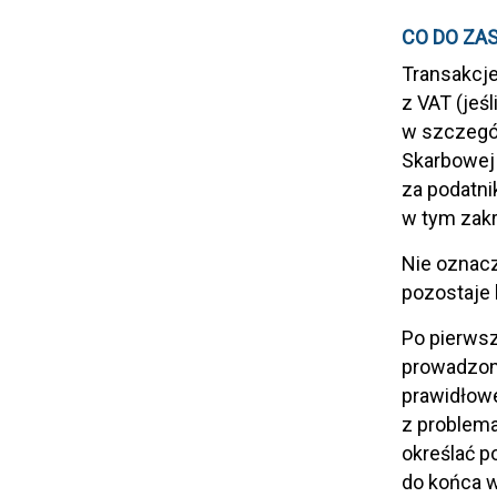
CO DO ZA
Transakcje
z VAT (jeś
w szczegól
Skarbowej 
za podatni
w tym zakr
Nie oznacz
pozostaje 
Po pierwsz
prowadzon
prawidłowe
z problema
określać p
do końca w