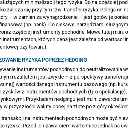
służących minimalizacji tego ryzyka. Do najczęściej p
ko zalicza się przy tym tzw. transfer ryzyka. Polega on 
tóry – w zamian za wynagrodzenie – jest gotów je poni
 finansowa (np. bank). Co ciekawe, narzędziami służąc
coraz częściej instrumenty pochodne. Mowa tutaj m.in.
h instrumentach, których cena jest zależna od wartości 
entowej czy towaru).
ZOWANIE RYZYKA POPRZEZ HEDGING
wanie instrumentów pochodnych do neutralizowania ww.
ym rezultatem jest zwykle – z perspektywy transferują
alnej) wartości danego instrumentu bazowego (np. kursu
e zysków z instrumentów pochodnych (tj. o spekulację), 
rynkowymi. Przykładem hedgingu jest m.in. zawarcie um
 w przyszłości waluty obcej na złote po z góry określon
 transakcji na instrumentach pochodnych może być nie
o ryzyka. Przed ich zawarciem warto mieć jednak na u