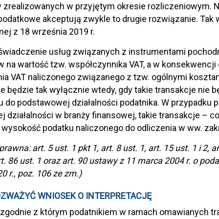
 zrealizowanych w przyjętym okresie rozliczeniowym. N
podatkowe akceptują zwykle to drugie rozwiązanie. Tak wy
nej z 18 września 2019 r.
 świadczenie usług związanych z instrumentami pochodn
 na wartość tzw. współczynnika VAT, a w konsekwencji 
nia VAT naliczonego związanego z tzw. ogólnymi kosztam
że będzie tak wyłącznie wtedy, gdy takie transakcje nie
u do podstawowej działalności podatnika. W przypadku
j działalności w branży finansowej, takie transakcje – 
wysokość podatku naliczonego do odliczenia w ww. zakr
wna: art. 5 ust. 1 pkt 1, art. 8 ust. 1, art. 15 ust. 1 i 2, ar
rt. 86 ust. 1 oraz art. 90 ustawy z 11 marca 2004 r. o pod
0 r., poz. 106 ze zm.)
ZWAŻYĆ WNIOSEK O INTERPRETACJĘ
 zgodnie z którym podatnikiem w ramach omawianych tra