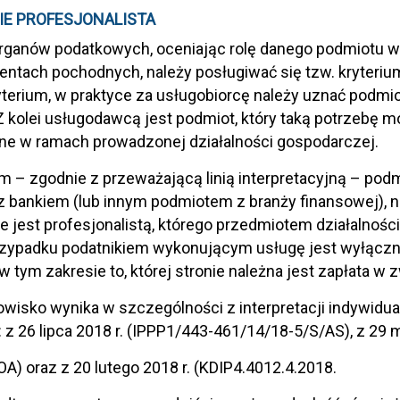
E PROFESJONALISTA
rganów podatkowych, oceniając rolę danego podmiotu w
entach pochodnych, należy posługiwać się tzw. kryteriu
yterium, w praktyce za usługobiorcę należy uznać podmi
Z kolei usługodawcą jest podmiot, który taką potrzebę 
e w ramach prowadzonej działalności gospodarczej.
– zgodnie z przeważającą linią interpretacyjną – podmi
 z bankiem (lub innym podmiotem z branży finansowej), ni
e jest profesjonalistą, którego przedmiotem działalnośc
zypadku podatnikiem wykonującym usługę jest wyłącznie
w tym zakresie to, której stronie należna jest zapłata w 
owisko wynika w szczególności z interpretacji indywidua
 z 26 lipca 2018 r. (IPPP1/443-461/14/18-5/S/AS), z 29 
OA) oraz z 20 lutego 2018 r. (KDIP4.4012.4.2018.