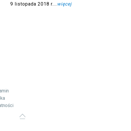
9 listopada 2018 r....
więcej
lamin
yka
atności