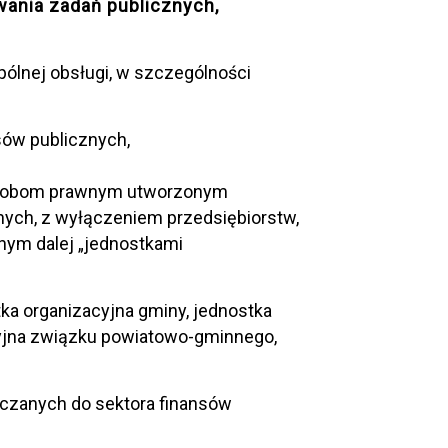
ania zadań publicznych,
pólnej obsługi, w szczególności
ch
sów publicznych,
 osobom prawnym utworzonym
no
ych, z wyłączeniem przedsiębiorstw,
nym dalej „jednostkami
ka organizacyjna gminy, jednostka
yjna związku powiatowo-gminnego,
iczanych do sektora finansów