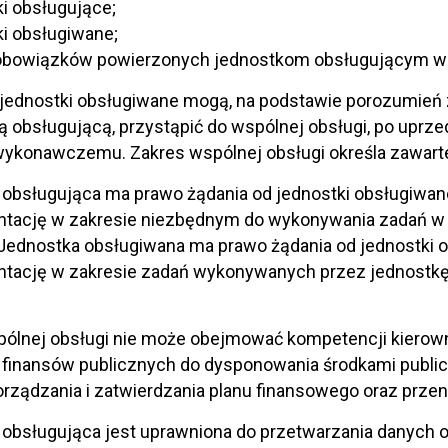
ki obsługujące;
ki obsługiwane;
 obowiązków powierzonych jednostkom obsługującym w 
jednostki obsługiwane mogą, na podstawie porozumień 
ą obsługującą, przystąpić do wspólnej obsługi, po uprz
wykonawczemu. Zakres wspólnej obsługi określa zawart
obsługująca ma prawo żądania od jednostki obsługiwane
tację w zakresie niezbędnym do wykonywania zadań w r
 Jednostka obsługiwana ma prawo żądania od jednostki o
tację w zakresie zadań wykonywanych przez jednostkę
pólnej obsługi nie może obejmować kompetencji kierow
 finansów publicznych do dysponowania środkami publi
orządzania i zatwierdzania planu finansowego oraz prze
 obsługująca jest uprawniona do przetwarzania danych