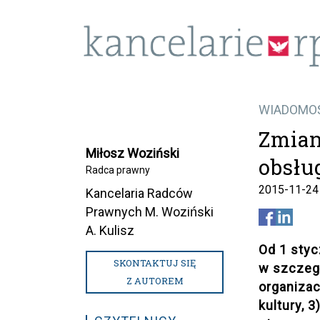
WIADOMO
Zmian
Miłosz Woziński
obsłu
Radca prawny
2015-11-24
Kancelaria Radców
Prawnych M. Woziński
A. Kulisz
Od 1 styc
SKONTAKTUJ SIĘ
w szczegó
Z AUTOREM
organiza
kultury,