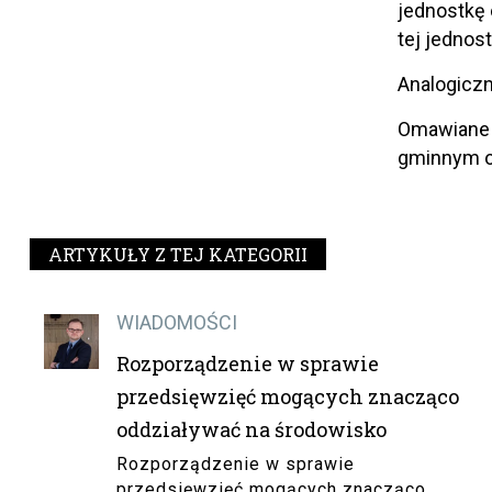
jednostkę 
tej jednost
Analogiczn
Omawiane z
gminnym or
ARTYKUŁY Z TEJ KATEGORII
WIADOMOŚCI
Rozporządzenie w sprawie
przedsięwzięć mogących znacząco
oddziaływać na środowisko
Rozporządzenie w sprawie
przedsięwzięć mogących znacząco