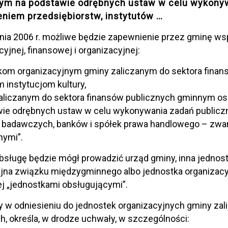
ym na podstawie odrębnych ustaw w celu wykonyw
Zmiana
eniem przedsiębiorstw, instytutów
…
ustawy
nia 2006 r. możliwe będzie zapewnienie przez gminę ws
przepisów
cyjnej, finansowej i organizacyjnej:
samorządowy
–
kom organizacyjnym gminy zaliczanym do sektora finan
wspólna
 instytucjom kultury,
obsługa
zaliczanym do sektora finansów publicznych gminnym
administracyj
wie odrębnych ustaw w celu wykonywania zadań publiczn
–
w badawczych, banków i spółek prawa handlowego – zwa
księgowa
nymi”.
sługę będzie mógł prowadzić urząd gminy, inna jednost
yjna związku międzygminnego albo jednostka organizac
j „jednostkami obsługującymi”.
 w odniesieniu do jednostek organizacyjnych gminy zal
h, określa, w drodze uchwały, w szczególności: