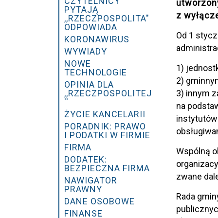
CZYTELNICY
utworzon
PYTAJĄ
z wyłącz
,,RZECZPOSPOLITA"
ODPOWIADA
Od 1 stycz
KORONAWIRUS
administra
WYWIADY
NOWE
1) jednost
TECHNOLOGIE
2) gminnym
OPINIA DLA
,,RZECZPOSPOLITEJ
3) innym 
''
na podsta
ŻYCIE KANCELARII
instytutó
PORADNIK: PRAWO
obsługiwa
I PODATKI W FIRMIE
FIRMA
Wspólną ob
DODATEK:
organizac
BEZPIECZNA FIRMA
zwane dale
NAWIGATOR
PRAWNY
Rada gminy
DANE OSOBOWE
publicznyc
FINANSE