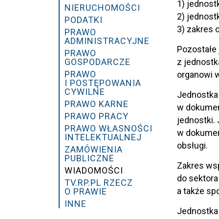
1) jednost
NIERUCHOMOŚCI
2) jednost
PODATKI
3) zakres
PRAWO
ADMINISTRACYJNE
Pozostałe 
PRAWO
GOSPODARCZE
z jednostk
PRAWO
organowi 
I POSTĘPOWANIA
CYWILNE
Jednostka 
PRAWO KARNE
w dokumen
PRAWO PRACY
jednostki.
PRAWO WŁASNOŚCI
w dokumen
INTELEKTUALNEJ
obsługi.
ZAMÓWIENIA
PUBLICZNE
Zakres ws
WIADOMOŚCI
do sektora
TV.RP.PL RZECZ
a także sp
O PRAWIE
INNE
Jednostka