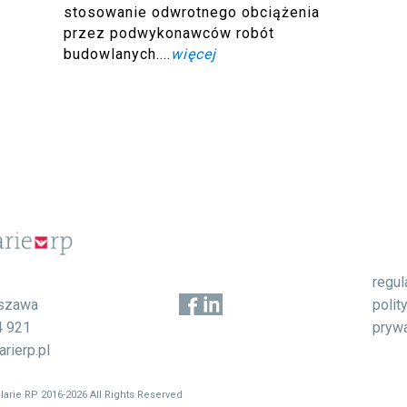
stosowanie odwrotnego obciążenia
przez podwykonawców robót
budowlanych....
więcej
regu
1
polit
szawa
pryw
4 921
rierp.pl
larie RP 2016-2026 All Rights Reserved