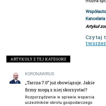
można spod
Współautor
Kancelari
Artykuł zo
Czytaj 
tworze
ARTYKUŁY Z TEJ KATEGORII
KORONAWIRUS
„Tarcza 7.0” już obowiązuje. Jakie
firmy mogą z niej skorzystać?
Rozporządzenie w sprawie wsparcia
uczestników obrotu gospodarczego