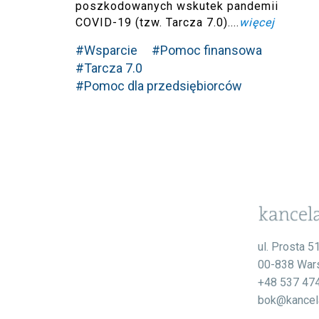
poszkodowanych wskutek pandemii
COVID-19 (tzw. Tarcza 7.0)....
więcej
#Wsparcie
#Pomoc finansowa
#Tarcza 7.0
#Pomoc dla przedsiębiorców
ul. Prosta 5
00-838 War
+48 537 47
bok@kancela