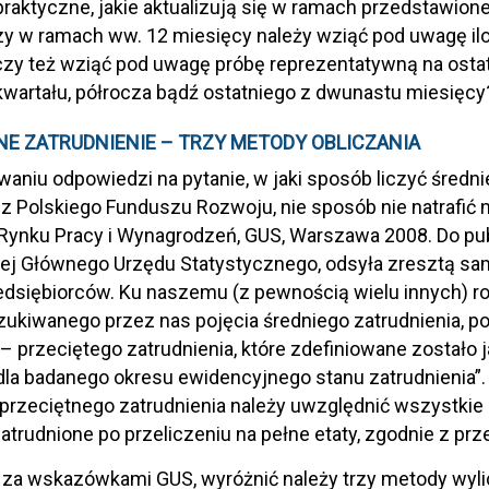
raktyczne, jakie aktualizują się w ramach przedstawione
zy w ramach ww. 12 miesięcy należy wziąć pod uwagę il
 czy też wziąć pod uwagę próbę reprezentatywną na ost
kwartału, półrocza bądź ostatniego z dwunastu miesięcy
NE ZATRUDNIENIE – TRZY METODY OBLICZANIA
aniu odpowiedzi na pytanie, w jaki sposób liczyć średni
z Polskiego Funduszu Rozwoju, nie sposób nie natrafić
 Rynku Pracy i Wynagrodzeń, GUS, Warszawa 2008. Do publi
ej Głównego Urzędu Statystycznego, odsyła zresztą sa
dsiębiorców. Ku naszemu (z pewnością wielu innych) r
zukiwanego przez nas pojęcia średniego zatrudnienia, p
– przeciętego zatrudnienia, które zdefiniowane zostało j
dla badanego okresu ewidencyjnego stanu zatrudnienia”.
 przeciętnego zatrudnienia należy uwzględnić wszystkie
zatrudnione po przeliczeniu na pełne etaty, zgodnie z p
za wskazówkami GUS, wyróżnić należy trzy metody wylic