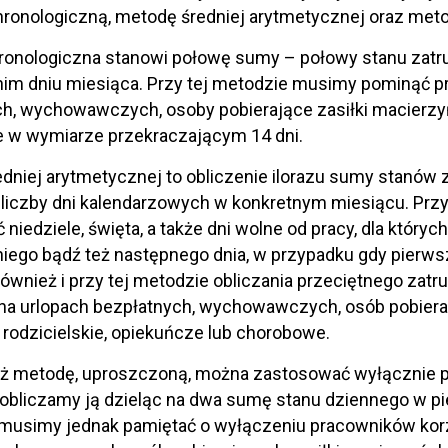
ronologiczną, metodę średniej arytmetycznej oraz met
ronologiczna stanowi połowę sumy – połowy stanu zatr
nim dniu miesiąca. Przy tej metodzie musimy pominąć 
h, wychowawczych, osoby pobierające zasiłki macierzyńs
 w wymiarze przekraczającym 14 dni.
dniej arytmetycznej to obliczenie ilorazu sumy stanów
 liczby dni kalendarzowych w konkretnym miesiącu. Przy
 niedziele, święta, a także dni wolne od pracy, dla któryc
iego bądź też następnego dnia, w przypadku gdy pierws
Również i przy tej metodzie obliczania przeciętnego zatr
a urlopach bezpłatnych, wychowawczych, osób pobieraj
 rodzicielskie, opiekuńcze lub chorobowe.
uż metodę, uproszczoną, można zastosować wyłącznie pr
bliczamy ją dzieląc na dwa sumę stanu dziennego w pie
musimy jednak pamiętać o wyłączeniu pracowników korz