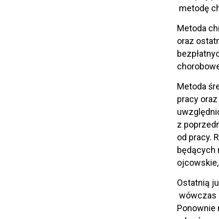
metodę ch
Metoda ch
oraz ostat
bezpłatnyc
chorobowe
Metoda śre
pracy oraz
uwzględnić
z poprzedn
od pracy. 
będących n
ojcowskie,
Ostatnią j
wówczas o
Ponownie 