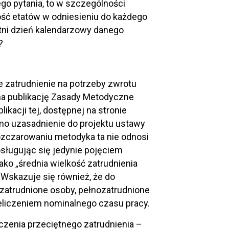
go pytania, to w szczególności
ość etatów w odniesieniu do każdego
atni dzień kalendarzowy danego
?
e zatrudnienie na potrzeby zwrotu
 na publikację Zasady Metodyczne
kacji tej, dostępnej na stronie
mo uzasadnienie do projektu ustawy
ozczarowaniu metodyka ta nie odnosi
osługując się jedynie pojęciem
ako „średnia wielkość zatrudnienia
 Wskazuje się również, że do
 zatrudnione osoby, pełnozatrudnione
rzeliczeniem nominalnego czasu pracy.
zenia przeciętnego zatrudnienia –