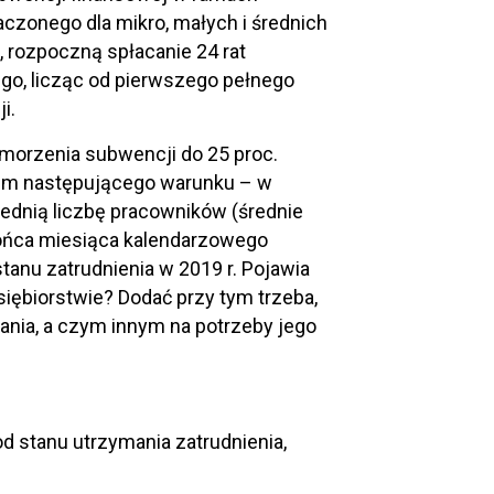
zonego dla mikro, małych i średnich
a, rozpoczną spłacanie 24 rat
go, licząc od pierwszego pełnego
i.
morzenia subwencji do 25 proc.
niem następującego warunku – w
rednią liczbę pracowników (średnie
końca miesiąca kalendarzowego
anu zatrudnienia w 2019 r. Pojawia
dsiębiorstwie? Dodać przy tym trzeba,
ania, a czym innym na potrzeby jego
 stanu utrzymania zatrudnienia,