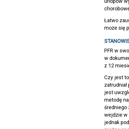
urlopów wy
chorobowe
Łatwo zauw
może się p
STANOWIS
PFR w swoi
w dokumenc
z 12 miesi
Czy jest t
zatrudniał
jest uwzgl
metodę naj
średniego 
wejdzie w 
jednak po