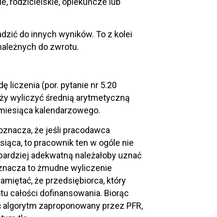
 rodzicielskie, opiekuńcze lub
zić do innych wyników. To z kolei
należnych do zwrotu.
liczenia (por. pytanie nr 5.20
eży wyliczyć średnią arytmetyczną
ń miesiąca kalendarzowego.
oznacza, że jeśli pracodawca
siąca, to pracownik ten w ogóle nie
jbardziej adekwatną należałoby uznać
oznacza to żmudne wyliczenie
amiętać, że przedsiębiorca, który
tu całości dofinansowania. Biorąc
ć algorytm zaproponowany przez PFR,