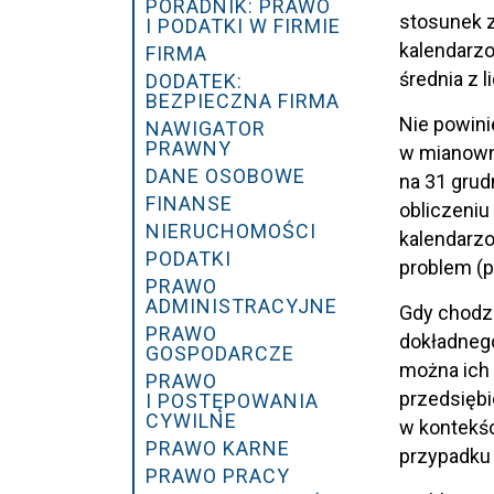
PORADNIK: PRAWO
stosunek z
I PODATKI W FIRMIE
kalendarzo
FIRMA
średnia z 
DODATEK:
BEZPIECZNA FIRMA
Nie powini
NAWIGATOR
PRAWNY
w mianown
DANE OSOBOWE
na 31 grud
FINANSE
obliczeniu
NIERUCHOMOŚCI
kalendarz
PODATKI
problem (p
PRAWO
ADMINISTRACYJNE
Gdy chodzi
PRAWO
dokładnego
GOSPODARCZE
można ich 
PRAWO
przedsiębi
I POSTĘPOWANIA
CYWILNE
w kontekśc
PRAWO KARNE
przypadku 
PRAWO PRACY