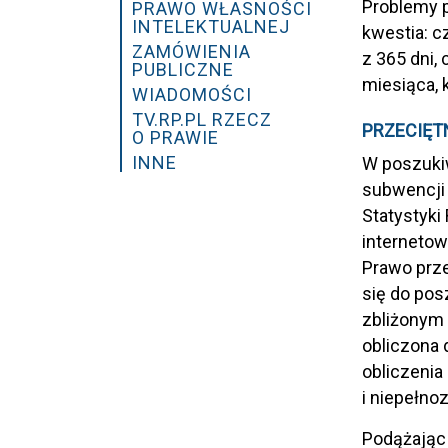
Problemy p
PRAWO WŁASNOŚCI
INTELEKTUALNEJ
kwestia: c
ZAMÓWIENIA
z 365 dni,
PUBLICZNE
miesiąca, 
WIADOMOŚCI
TV.RP.PL RZECZ
PRZECIĘT
O PRAWIE
INNE
W poszukiw
subwencji 
Statystyki
internetow
Prawo prze
się do pos
zbliżonym 
obliczona 
obliczenia
i niepełno
Podążając 