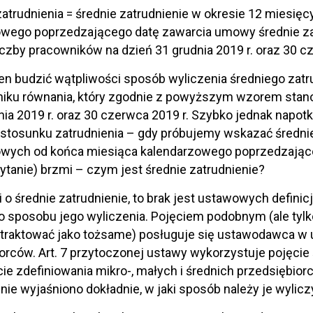
atrudnienia = średnie zatrudnienie w okresie 12 miesię
wego poprzedzającego datę zawarcia umowy średnie zatr
liczby pracowników na dzień 31 grudnia 2019 r. oraz 30 c
en budzić wątpliwości sposób wyliczenia średniego zatru
iku równania, który zgodnie z powyższym wzorem stano
nia 2019 r. oraz 30 czerwca 2019 r. Szybko jednak nap
 stosunku zatrudnienia – gdy próbujemy wskazać średnie
owych od końca miesiąca kalendarzowego poprzedzające
ytanie) brzmi – czym jest średnie zatrudnienie?
 o średnie zatrudnienie, to brak jest ustawowych definicji
 sposobu jego wyliczenia. Pojęciem podobnym (ale tyl
traktować jako tożsame) posługuje się ustawodawca w u
orców. Art. 7 przytoczonej ustawy wykorzystuje pojęcie
ie zdefiniowania mikro-, małych i średnich przedsiębior
nie wyjaśniono dokładnie, w jaki sposób należy je wylicz