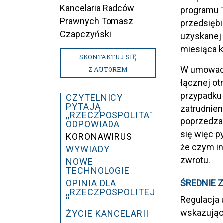
Kancelaria Radców
programu 
Prawnych Tomasz
przedsiębi
Czapczyński
uzyskanej
miesiąca k
SKONTAKTUJ SIĘ
W umowach 
Z AUTOREM
łącznej ot
przypadku 
CZYTELNICY
PYTAJĄ
zatrudnien
,,RZECZPOSPOLITA"
poprzedzaj
ODPOWIADA
się więc p
KORONAWIRUS
że czym in
WYWIADY
zwrotu.
NOWE
TECHNOLOGIE
OPINIA DLA
ŚREDNIE 
,,RZECZPOSPOLITEJ
Regulacja 
''
wskazując 
ŻYCIE KANCELARII