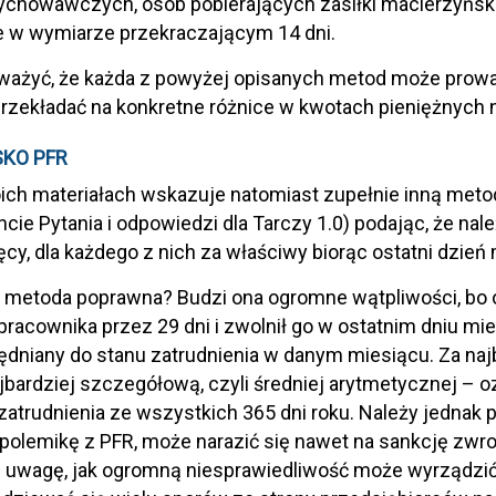
chowawczych, osób pobierających zasiłki macierzyńskie,
 w wymiarze przekraczającym 14 dni.
ażyć, że każda z powyżej opisanych metod może prowad
rzekładać na konkretne różnice w kwotach pieniężnych 
KO PFR
ch materiałach wskazuje natomiast zupełnie inną metodę 
ie Pytania i odpowiedzi dla Tarczy 1.0) podając, że nal
ęcy, dla każdego z nich za właściwy biorąc ostatni dzie
o metoda poprawna? Budzi ona ogromne wątpliwości, bo 
 pracownika przez 29 dni i zwolnił go w ostatnim dniu mie
ędniany do stanu zatrudnienia w danym miesiącu. Za na
bardziej szczegółową, czyli średniej arytmetycznej – 
zatrudnienia ze wszystkich 365 dni roku. Należy jednak p
polemikę z PFR, może narazić się nawet na sankcję zwro
d uwagę, jak ogromną niesprawiedliwość może wyrządzi