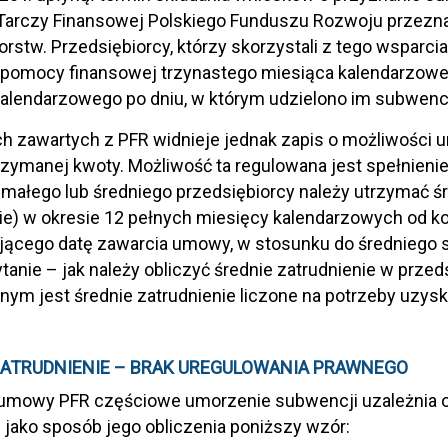
Tarczy Finansowej Polskiego Funduszu Rozwoju przeznac
orstw. Przedsiębiorcy, którzy skorzystali z tego wsparci
 pomocy finansowej trzynastego miesiąca kalendarzowe
alendarzowego po dniu, w którym udzielono im subwencj
zawartych z PFR widnieje jednak zapis o możliwości u
rzymanej kwoty. Możliwość ta regulowana jest spełnie
małego lub średniego przedsiębiorcy należy utrzymać ś
ie) w okresie 12 pełnych miesięcy kalendarzowych od 
ącego datę zawarcia umowy, w stosunku do średniego st
ytanie – jak należy obliczyć średnie zatrudnienie w prze
nym jest średnie zatrudnienie liczone na potrzeby uzysk
ZATRUDNIENIE – BRAK UREGULOWANIA PRAWNEGO
umowy PFR częściowe umorzenie subwencji uzależnia od
jako sposób jego obliczenia poniższy wzór: