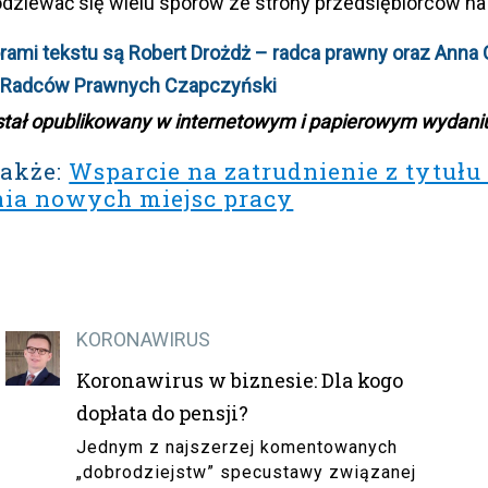
ziewać się wielu sporów ze strony przedsiębiorców na 
ami tekstu są Robert Drożdż – radca prawny oraz Anna
a Radców Prawnych Czapczyński
stał opublikowany w internetowym i papierowym wydaniu
także:
Wsparcie na zatrudnienie z tytuł
nia nowych miejsc pracy
KORONAWIRUS
Koronawirus w biznesie: Dla kogo
dopłata do pensji?
Jednym z najszerzej komentowanych
„dobrodziejstw” specustawy związanej