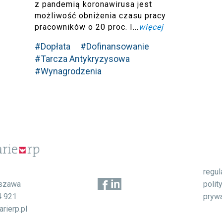
z pandemią koronawirusa jest
możliwość obniżenia czasu pracy
pracowników o 20 proc. I...
więcej
#Dopłata
#Dofinansowanie
#Tarcza Antykryzysowa
#Wynagrodzenia
regu
1
polit
szawa
pryw
4 921
rierp.pl