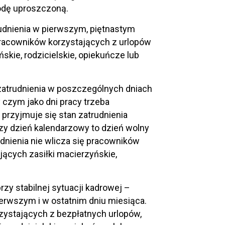
odę uproszczoną.
udnienia w pierwszym, piętnastym
pracowników korzystających z urlopów
kie, rodzicielskie, opiekuńcze lub
 zatrudnienia w poszczególnych dniach
 czym jako dni pracy trzeba
h przyjmuje się stan zatrudnienia
zy dzień kalendarzowy to dzień wolny
udnienia nie wlicza się pracowników
ących zasiłki macierzyńskie,
zy stabilnej sytuacji kadrowej –
rwszym i w ostatnim dniu miesiąca.
ystających z bezpłatnych urlopów,