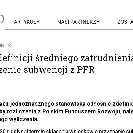
ARTYKUŁY
NASI PARTNERZY
ZOST
IRUS
definicji średniego zatrudnieni
czenie subwencji z PFR
aku jednoznacznego stanowiska odnośnie zdefinio
by rozliczenia z Polskim Funduszem Rozwoju, nal
go wyliczenia.
020 r. upłynął termin składania wniosków o przyznanie 