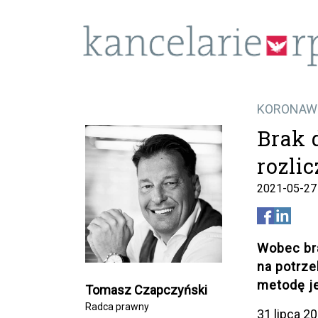
KORONAW
Brak 
rozli
2021-05-27
Wobec br
na potrze
metodę je
Tomasz Czapczyński
Radca prawny
31 lipca 2