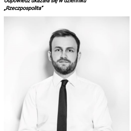
Odpowiedź ukazała się w dzienniku
„Rzeczpospolita”