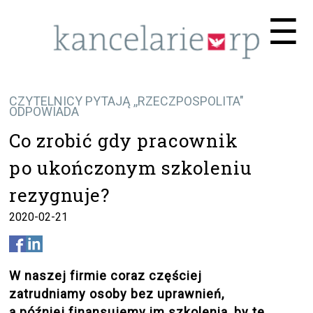
Me
☰
CZYTELNICY PYTAJĄ ,,RZECZPOSPOLITA"
ODPOWIADA
Co zrobić gdy pracownik
po ukończonym szkoleniu
rezygnuje?
2020-02-21
W naszej firmie coraz częściej
zatrudniamy osoby bez uprawnień,
a później finansujemy im szkolenia, by te