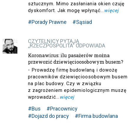
sztucznym. Mimo zasłaniania okien czuję
dyskomfort. Jak mogę wpłynąć...
więcej
#Porady Prawne
#Sąsiad
CZYTELNICY PYTAJĄ
,,RZECZPOSPOLITA" ODPOWIADA
Koronawirus: ilu pasażerów można
przewozić dziewięcioosobowym busem?
- Prowadzę firmę budowlaną i dowożę
pracowników dziewięcioosobowym busem
na plac budowy. Czy w związku
z zagrożeniem epidemiologicznym muszę
wprowadzić...
więcej
#Bus
#Pracownicy
#Dojazd do pracy
#Firma budowlana