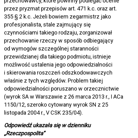
przechowawcy, które powinny podlegać ocenie
przez pryzmat przepisów art. 471 k.c. oraz art.
355 § 2 k.c. Jeżeli bowiem zegarmistrz jako
profesjonalista, stale zajmujący się
czynnościami takiego rodzaju, zorganizował
przechowanie rzeczy w sposób odbiegający
od wymogów szczególnej staranności
przewidzianej dla takiego podmiotu, istnieje
możliwość ustalenia jego odpowiedzialności
i skierowania roszczeń odszkodowawczych
właśnie z tych względów. Problem takiej
odpowiedzialności poruszano w orzecznictwie
(wyrok SA w Warszawie z 26 marca 2013 r., I ACa
1150/12, szeroko cytowany wyrok SN z 25
listopada 2004 r., V CSK 235/04).
Odpowiedź ukazała się w dzienniku
„Rzeczpospolita”