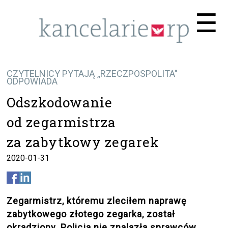
Me
☰
CZYTELNICY PYTAJĄ ,,RZECZPOSPOLITA"
ODPOWIADA
Odszkodowanie
od zegarmistrza
za zabytkowy zegarek
2020-01-31
Zegarmistrz, któremu zleciłem naprawę
zabytkowego złotego zegarka, został
okradziony. Policja nie znalazła sprawców.