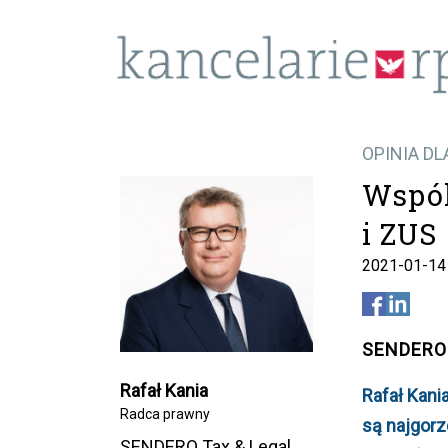
OPINIA DL
Wspól
i ZUS
2021-01-14
SENDERO 
Rafał Kania
Rafał Kani
Radca prawny
są najgorz
SENDERO Tax & Legal