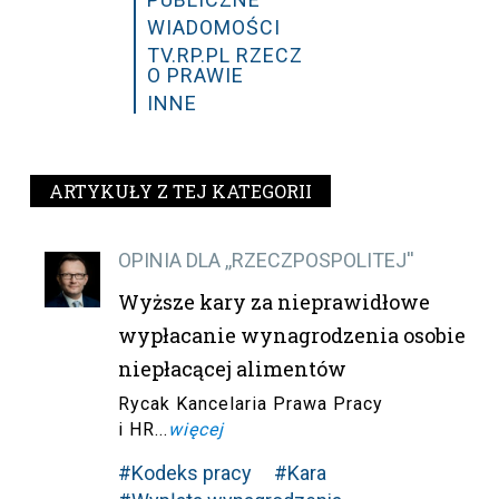
WIADOMOŚCI
TV.RP.PL RZECZ
O PRAWIE
INNE
ARTYKUŁY Z TEJ KATEGORII
OPINIA DLA ,,RZECZPOSPOLITEJ''
Wyższe kary za nieprawidłowe
wypłacanie wynagrodzenia osobie
niepłacącej alimentów
Rycak Kancelaria Prawa Pracy
i HR...
więcej
#Kodeks pracy
#Kara