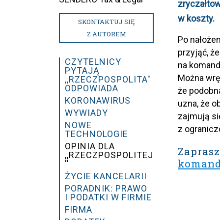
zryczałtow
w koszty.
SKONTAKTUJ SIĘ
Z AUTOREM
Po nałożen
przyjąć, ż
CZYTELNICY
na komandy
PYTAJĄ
Można wręc
,,RZECZPOSPOLITA"
ODPOWIADA
że podobna
KORONAWIRUS
uzna, że o
WYWIADY
zajmują si
NOWE
z ogranicz
TECHNOLOGIE
OPINIA DLA
Zaprasz
,,RZECZPOSPOLITEJ
komandy
''
ŻYCIE KANCELARII
PORADNIK: PRAWO
I PODATKI W FIRMIE
FIRMA