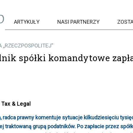
ARTYKUŁY
NASI PARTNERZY
ZOST
A ,,RZECZPOSPOLITEJ''
nik spółki komandytowe zapła
Tax & Legal
a, radca prawny komentuje sytuacje kilkudziesięciu tysi
ej traktowaną grupą podatników. Po zapłacie przez spó