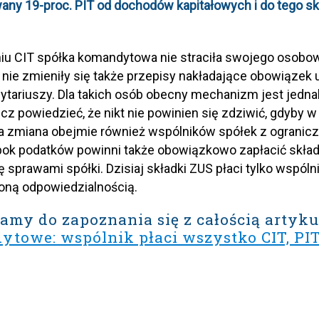
any 19-proc. PIT od dochodów kapitałowych i do tego sk
iu CIT spółka komandytowa nie straciła swojego osobow
e nie zmieniły się także przepisy nakładające obowiąze
tariuszy. Dla takich osób obecny mechanizm jest jednak,
z powiedzieć, że nikt nie powinien się zdziwić, gdyby w 
 zmiana obejmie również wspólników spółek z ogranicz
bok podatków powinni także obowiązkowo zapłacić skład
ę sprawami spółki. Dzisiaj składki ZUS płaci tylko wspól
oną odpowiedzialnością.
amy do zapoznania się z całością artyku
towe: wspólnik płaci wszystko CIT, PIT