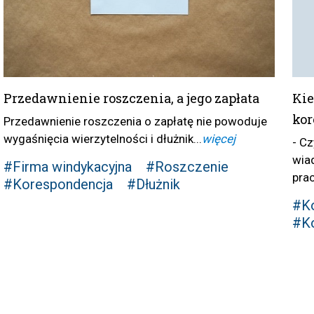
Przedawnienie roszczenia, a jego zapłata
Kie
kor
Przedawnienie roszczenia o zapłatę nie powoduje
wygaśnięcia wierzytelności i dłużnik...
więcej
- C
wia
#Firma windykacyjna
#Roszczenie
pra
#Korespondencja
#Dłużnik
#Ko
#K