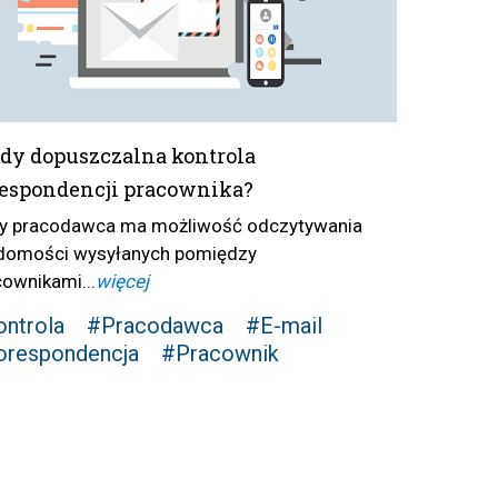
dy dopuszczalna kontrola
espondencji pracownika?
zy pracodawca ma możliwość odczytywania
domości wysyłanych pomiędzy
cownikami...
więcej
ntrola
#Pracodawca
#E-mail
orespondencja
#Pracownik