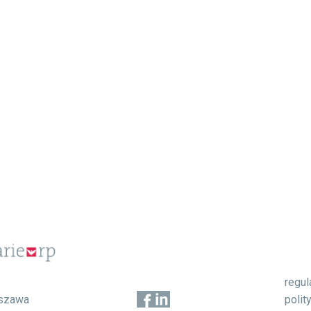
regu
1
polit
szawa