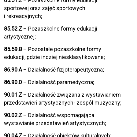
85.51.Z
– Pozaszkolne formy edukacji
sportowej oraz zajęć sportowych
i rekreacyjnych;
85.52.Z
– Pozaszkolne formy edukacji
artystycznej;
85.59.B
– Pozostałe pozaszkolne formy
edukacji, gdzie indziej niesklasyfikowane;
86.90.A
– Działalność fizjoterapeutyczna;
86.90.D
– Działalność paramedyczna;
90.01.Z
– Działalność związana z wystawianiem
przedstawień artystycznych- zespół muzyczny;
90.02.Z
– Działalność wspomagająca
wystawianie przedstawień artystycznych;
90.04.Z
– Działalność obiektów kulturalnych;