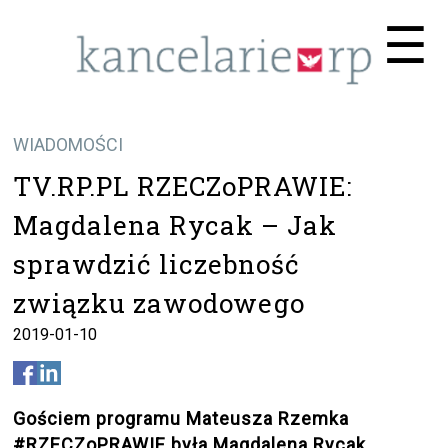
Me
☰
WIADOMOŚCI
TV.RP.PL RZECZoPRAWIE:
Magdalena Rycak – Jak
sprawdzić liczebność
związku zawodowego
2019-01-10
Gościem programu Mateusza Rzemka
#RZECZoPRAWIE była Magdalena Rycak,