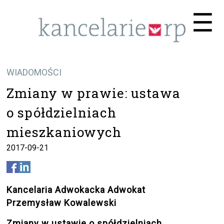
Me
☰
WIADOMOŚCI
Zmiany w prawie: ustawa
o spółdzielniach
mieszkaniowych
2017-09-21
Kancelaria Adwokacka Adwokat
Przemysław Kowalewski
Zmiany w ustawie o spółdzielniach