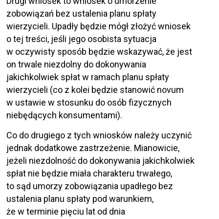
Drugi wniosek to wniosek o umorzenie
zobowiązań bez ustalenia planu spłaty
wierzycieli. Upadły będzie mógł złożyć wniosek
o tej treści, jeśli jego osobista sytuacja
w oczywisty sposób będzie wskazywać, że jest
on trwale niezdolny do dokonywania
jakichkolwiek spłat w ramach planu spłaty
wierzycieli (co z kolei będzie stanowić novum
w ustawie w stosunku do osób fizycznych
niebędących konsumentami).
Co do drugiego z tych wniosków należy uczynić
jednak dodatkowe zastrzeżenie. Mianowicie,
jeżeli niezdolność do dokonywania jakichkolwiek
spłat nie będzie miała charakteru trwałego,
to sąd umorzy zobowiązania upadłego bez
ustalenia planu spłaty pod warunkiem,
że w terminie pięciu lat od dnia