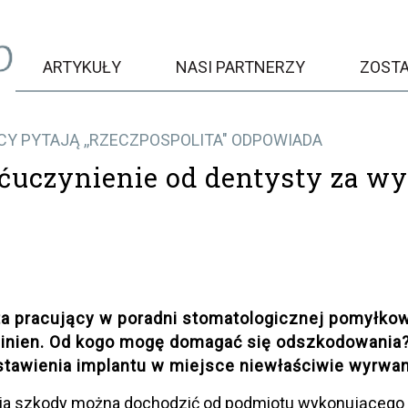
ARTYKUŁY
NASI PARTNERZY
ZOST
CY PYTAJĄ ,,RZECZPOSPOLITA" ODPOWIADA
ćuczynienie od dentysty za w
a pracujący w poradni stomatologicznej pomyłkow
winien. Od kogo mogę domagać się odszkodowania
tawienia implantu w miejsce niewłaściwie wyrwan
ia szkody można dochodzić od podmiotu wykonującego dz