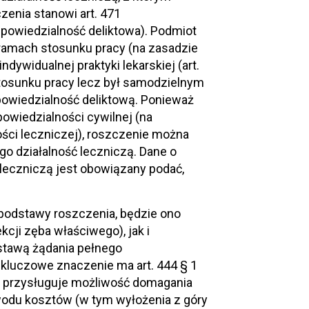
enia stanowi art. 471
odpowiedzialność deliktowa). Podmiot
ramach stosunku pracy (na zasadzie
ndywidualnej praktyki lekarskiej (art.
 stosunku pracy lecz był samodzielnym
owiedzialność deliktową. Ponieważ
wiedzialności cywilnej (na
ności leczniczej), roszczenie można
o działalność leczniczą. Dane o
 leczniczą jest obowiązany podać,
d podstawy roszczenia, będzie ono
ji zęba właściwego), jak i
stawą żądania pełnego
, kluczowe znaczenie ma art. 444 § 1
u przysługuje możliwość domagania
wodu kosztów (w tym wyłożenia z góry