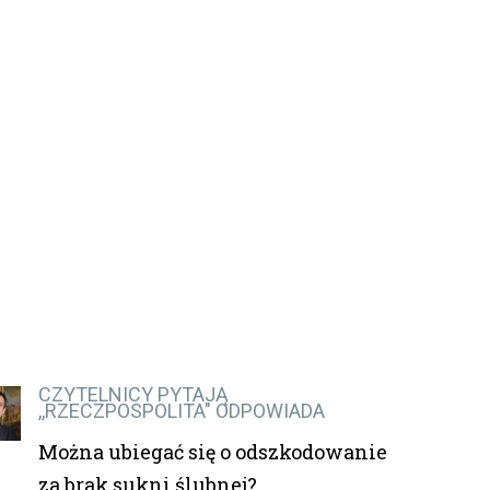
CZYTELNICY PYTAJĄ
,,RZECZPOSPOLITA" ODPOWIADA
Można ubiegać się o odszkodowanie
za brak sukni ślubnej?