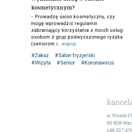
kosmetycznym?
- Prowadzę salon kosmetyczny, czy
mogę wprowadzić regulamin
zabraniający korzystania z moich usług
osobom z grup podwyższonego ryzyka
(seniorom i...
więcej
#Zakaz
#Salon fryzjerski
#Wizyta
#Senior
#Koronawirus
ul. Prosta 5
00-838 War
+48 537 47