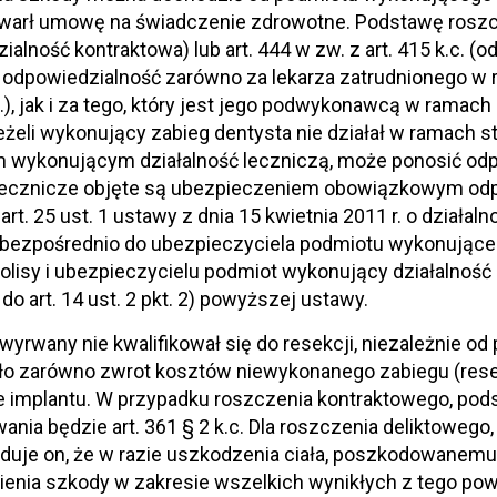
warł umowę na świadczenie zdrowotne. Podstawę roszcz
ialność kontraktowa) lub art. 444 w zw. z art. 415 k.c. (
 odpowiedzialność zarówno za lekarza zatrudnionego w 
p.), jak i za tego, który jest jego podwykonawcą w ramach i
Jeżeli wykonujący zabieg dentysta nie działał w ramach
 wykonującym działalność leczniczą, może ponosić odp
lecznicze objęte są ubezpieczeniem obowiązkowym odpo
art. 25 ust. 1 ustawy z dnia 15 kwietnia 2011 r. o działal
bezpośrednio do ubezpieczyciela podmiotu wykonująceg
lisy i ubezpieczycielu podmiot wykonujący działalność
do art. 14 ust. 2 pkt. 2) powyższej ustawy.
 wyrwany nie kwalifikował się do resekcji, niezależnie o
 zarówno zwrot kosztów niewykonanego zabiegu (resekc
e implantu. W przypadku roszczenia kontraktowego, pod
nia będzie art. 361 § 2 k.c. Dla roszczenia deliktowego
iduje on, że w razie uszkodzenia ciała, poszkodowanem
ienia szkody w zakresie wszelkich wynikłych z tego po