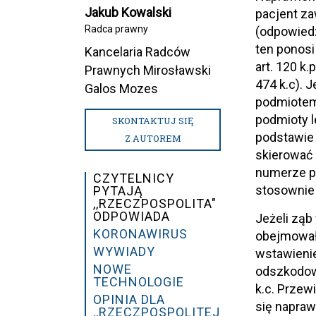
Jakub Kowalski
pacjent za
Radca prawny
(odpowiedz
ten ponosi
Kancelaria Radców
art. 120 k.
Prawnych Mirosławski
474 k.c). 
Galos Mozes
podmiotem
podmioty 
SKONTAKTUJ SIĘ
podstawie 
Z AUTOREM
skierować 
numerze po
CZYTELNICY
stosownie 
PYTAJĄ
,,RZECZPOSPOLITA"
ODPOWIADA
Jeżeli ząb
KORONAWIRUS
obejmowało
WYWIADY
wstawieni
NOWE
odszkodowa
TECHNOLOGIE
k.c. Przew
OPINIA DLA
się napraw
,,RZECZPOSPOLITEJ