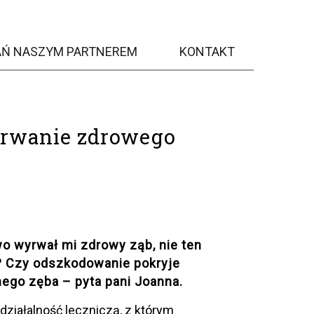
AŃ NASZYM PARTNEREM
KONTAKT
yrwanie zdrowego
o wyrwał mi zdrowy ząb, nie ten
? Czy odszkodowanie pokryje
ego zęba – pyta pani Joanna.
iałalność leczniczą, z którym