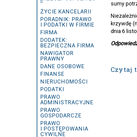
sumy potrz
''
ŻYCIE KANCELARII
Niezależn
PORADNIK: PRAWO
krzywdę (na
I PODATKI W FIRMIE
dnia 6 lis
FIRMA
DODATEK:
Odpowiedź 
BEZPIECZNA FIRMA
NAWIGATOR
PRAWNY
DANE OSOBOWE
Czytaj 
FINANSE
NIERUCHOMOŚCI
PODATKI
PRAWO
ADMINISTRACYJNE
PRAWO
GOSPODARCZE
PRAWO
I POSTĘPOWANIA
CYWILNE