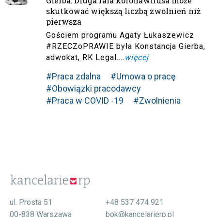
Gierba: Druga fala koronawirusa może
skutkować większą liczbą zwolnień niż
pierwsza
Gościem programu Agaty Łukaszewicz
#RZECZoPRAWIE była Konstancja Gierba,
adwokat, RK Legal....
więcej
#Praca zdalna
#Umowa o pracę
#Obowiązki pracodawcy
#Praca w COVID -19
#Zwolnienia
ul. Prosta 51
+48 537 474 921
00-838 Warszawa
bok@kancelarierp.pl