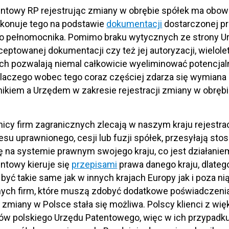
ntowy RP rejestrując zmiany w obrębie spółek ma obow
okonuje tego na podstawie
dokumentacji
dostarczonej pr
go pełnomocnika. Pomimo braku wytycznych ze strony U
ceptowanej dokumentacji czy też jej autoryzacji, wielo
ch pozwalają niemal całkowicie wyeliminować potencja
Dlaczego wobec tego coraz częściej zdarza się wymiana
kiem a Urzędem w zakresie rejestracji zmiany w obrębi
cy firm zagranicznych zlecają w naszym kraju rejestrac
esu uprawnionego, cesji lub fuzji spółek, przesyłają s
ię na systemie prawnym swojego kraju, co jest działani
ntowy kieruje się
przepisami
prawa danego kraju, dlate
być takie same jak w innych krajach Europy jak i poza ni
nych firm, które muszą zdobyć dodatkowe poświadczeni
a zmiany w Polsce stała się możliwa. Polscy klienci z
 polskiego Urzędu Patentowego, więc w ich przypadku c