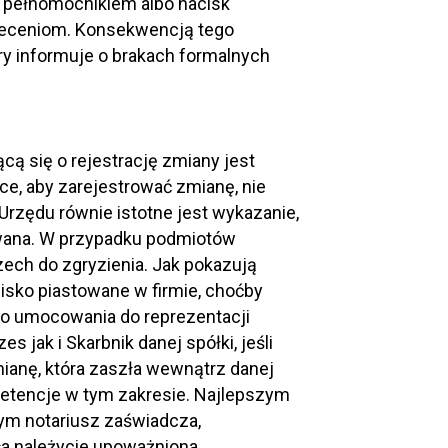
z pełnomocnikiem albo nacisk
aleceniom. Konsekwencją tego
óry informuje o brakach formalnych
ą się o rejestrację zmiany jest
, aby zarejestrować zmianę, nie
 Urzędu równie istotne jest wykazanie,
owana. W przypadku podmiotów
zech do zgryzienia. Jak pokazują
isko piastowane w firmie, choćby
go umocowania do reprezentacji
s jak i Skarbnik danej spółki, jeśli
mianę, która zaszła wewnątrz danej
etencje w tym zakresie. Najlepszym
rym notariusz zaświadcza,
a należycie upoważniona