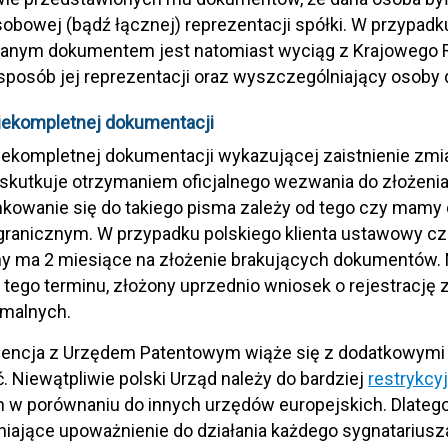
obowej (bądź łącznej) reprezentacji spółki. W przypadku
anym dokumentem jest natomiast wyciąg z Krajowego R
sposób jej reprezentacji oraz wyszczególniający osoby 
niekompletnej dokumentacji
iekompletnej dokumentacji wykazującej zaistnienie zmia
 skutkuje otrzymaniem oficjalnego wezwania do złożen
kowanie się do takiego pisma zależy od tego czy mamy
granicznym. W przypadku polskiego klienta ustawowy czas
y ma 2 miesiące na złożenie brakujących dokumentów. N
 tego terminu, złożony uprzednio wniosek o rejestracj
rmalnych.
encja z Urzędem Patentowym wiąże się z dodatkowymi k
ć. Niewątpliwie polski Urząd należy do bardziej
restrykcy
h w porównaniu do innych urzędów europejskich. Dlate
niające upoważnienie do działania każdego sygnatariusz