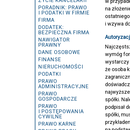
ŻYCIE KANCELARII
w przypadk
PORADNIK: PRAWO
na złożen
I PODATKI W FIRMIE
ostatniego
FIRMA
i wzywa d
DODATEK:
BEZPIECZNA FIRMA
Autoryzac
NAWIGATOR
PRAWNY
Najczęstsz
DANE OSOBOWE
wymóg for
FINANSE
wystarczy 
NIERUCHOMOŚCI
że osoba k
PODATKI
zagraniczn
PRAWO
doświadcze
ADMINISTRACYJNE
najwyższe
PRAWO
GOSPODARCZE
spółki. Nal
PRAWO
podpisał d
I POSTĘPOWANIA
spółki, m
CYWILNE
przykładem
PRAWO KARNE
na podsta