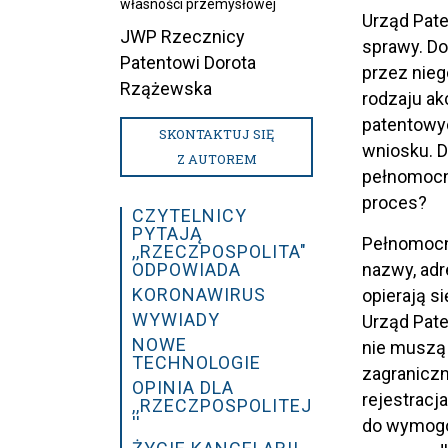
własności przemysłowej
Urząd Pate
JWP Rzecznicy
sprawy. D
Patentowi Dorota
przez nie
Rzążewska
rodzaju ak
patentowy
SKONTAKTUJ SIĘ
wniosku. 
Z AUTOREM
pełnomocni
proces?
CZYTELNICY
PYTAJĄ
Pełnomocni
,,RZECZPOSPOLITA"
ODPOWIADA
nazwy, adr
KORONAWIRUS
opierają s
WYWIADY
Urząd Pate
NOWE
nie muszą 
TECHNOLOGIE
zagranicz
OPINIA DLA
rejestracj
,,RZECZPOSPOLITEJ
''
do wymogów