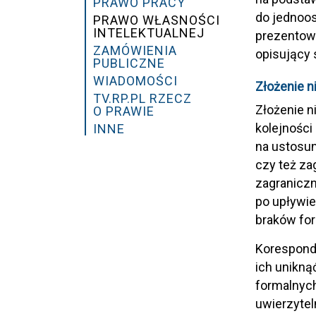
PRAWO PRACY
do jednoos
PRAWO WŁASNOŚCI
INTELEKTUALNEJ
prezentow
ZAMÓWIENIA
opisujący 
PUBLICZNE
WIADOMOŚCI
Złożenie 
TV.RP.PL RZECZ
Złożenie n
O PRAWIE
kolejności
INNE
na ustosun
czy też za
zagraniczn
po upływie
braków fo
Korespond
ich unikną
formalnyc
uwierzytel