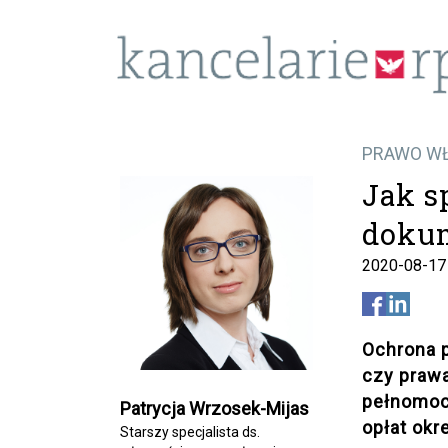
PRAWO WŁ
Jak s
dokum
2020-08-17
Ochrona p
czy prawa
pełnomocn
Patrycja Wrzosek-Mijas
opłat okr
Starszy specjalista ds.