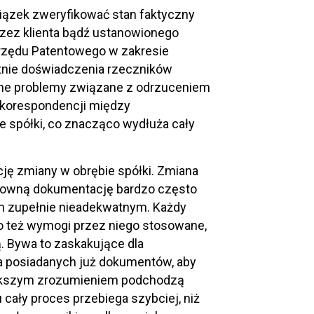
iązek zweryfikować stan faktyczny
zez klienta bądź ustanowionego
rzędu Patentowego w zakresie
letnie doświadczenia rzeczników
lne problemy związane z odrzuceniem
 korespondencji między
e spółki, co znacząco wydłuża cały
ję zmiany w obrębie spółki. Zmiana
tosowną dokumentację bardzo często
em zupełnie nieadekwatnym. Każdy
go też wymogi przez niego stosowane,
ą. Bywa to zaskakujące dla
a posiadanych już dokumentów, aby
 większym zrozumieniem podchodzą
ały proces przebiega szybciej, niż