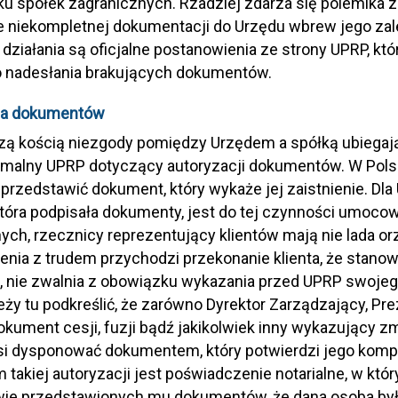
u spółek zagranicznych. Rzadziej zdarza się polemika 
ie niekompletnej dokumentacji do Urzędu wbrew jego z
 działania są oficjalne postanowienia ze strony UPRP, kt
o nadesłania brakujących dokumentów.
ja dokumentów
ą kością niezgody pomiędzy Urzędem a spółką ubiegając
malny UPRP dotyczący autoryzacji dokumentów. W Polsce
przedstawić dokument, który wykaże jej zaistnienie. Dla
tóra podpisała dokumenty, jest do tej czynności umoc
ych, rzecznicy reprezentujący klientów mają nie lada or
nia z trudem przychodzi przekonanie klienta, że stanow
, nie zwalnia z obowiązku wykazania przed UPRP swoje
eży tu podkreślić, że zarówno Dyrektor Zarządzający, Preze
okument cesji, fuzji bądź jakikolwiek inny wykazujący z
usi dysponować dokumentem, który potwierdzi jego komp
 takiej autoryzacji jest poświadczenie notarialne, w któ
wie przedstawionych mu dokumentów, że dana osoba był